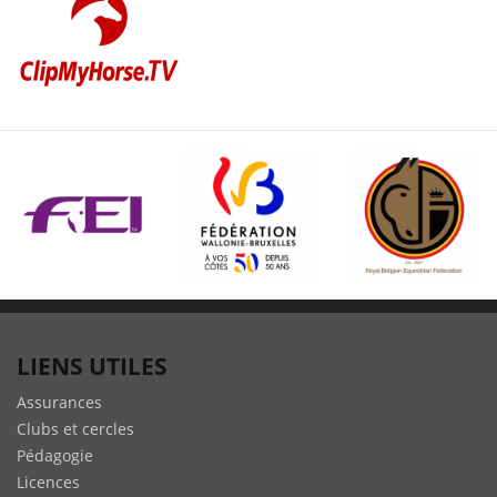
LIENS UTILES
Assurances
Clubs et cercles
Pédagogie
Licences