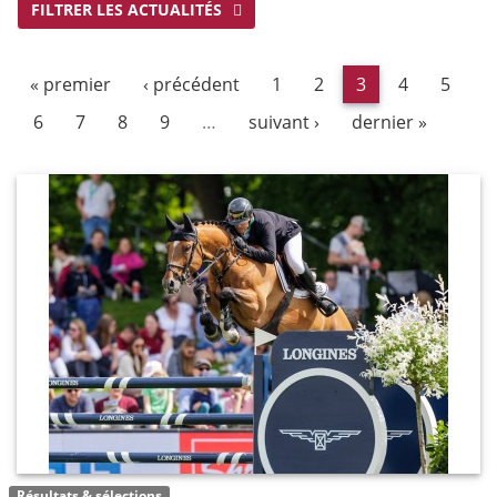
FILTRER LES ACTUALITÉS
« premier
‹ précédent
1
2
3
4
5
6
7
8
9
…
suivant ›
dernier »
Résultats & sélections