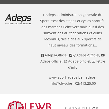
L'Adeps, Administration générale du
Sport, c'est des stages et cycles sportifs,
des marches Point vert mais aussi des
subventions au fédérations et clubs
reconnus, des aides aux sportifs de
haut niveau, des formations...
Adeps-Officiel
,
@Adeps-Officiel
,
Adeps-officiel
,
Adeps-officiel
,
lettre
d'info
www.sport-adeps.be
- adeps-
info@cfwb.be - 02/413.25.00
© 2013-2021 L.E.W.B.