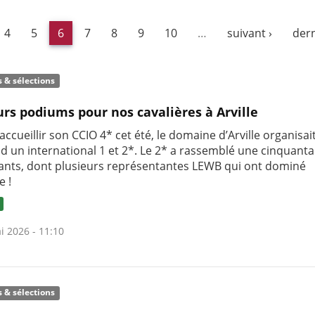
4
5
6
7
8
9
10
…
suivant ›
dern
s & sélections
urs podiums pour nos cavalières à Arville
accueillir son CCIO 4* cet été, le domaine d’Arville organisai
d un international 1 et 2*. Le 2* a rassemblé une cinquanta
pants, dont plusieurs représentantes LEWB qui ont dominé
e !
i 2026 - 11:10
s & sélections