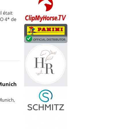
l était
IO 4* de
 Munich
 Munich,