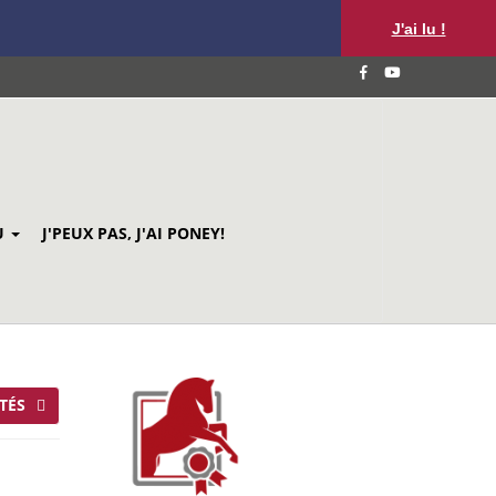
J'ai lu !
U
J'PEUX PAS, J'AI PONEY!
TÉS