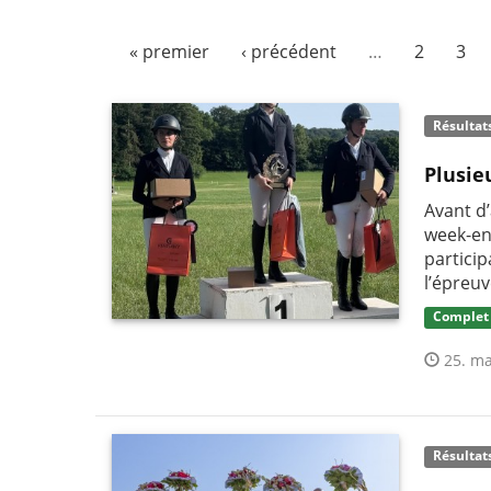
« premier
‹ précédent
…
2
3
Résultat
Plusie
Avant d’
week-en
partici
l’épreuv
Complet
25. ma
Résultat