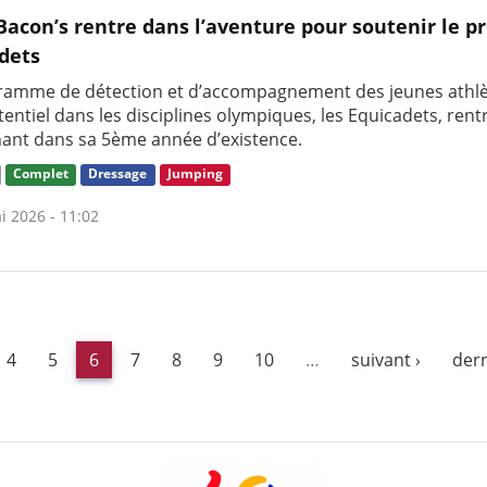
Bacon’s rentre dans l’aventure pour soutenir le pr
dets
ramme de détection et d’accompagnement des jeunes athlè
entiel dans les disciplines olympiques, les Equicadets, rent
ant dans sa 5ème année d’existence.
Complet
Dressage
Jumping
i 2026 - 11:02
4
5
6
7
8
9
10
…
suivant ›
dern