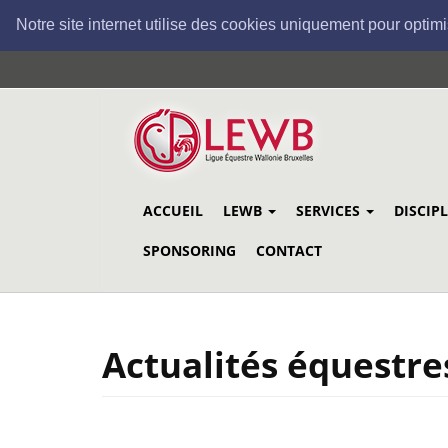
Notre site internet utilise des cookies uniquement pour optimi
Aller
au
contenu
principal
ACCUEIL
LEWB
SERVICES
DISCIP
SPONSORING
CONTACT
Actualités équestre