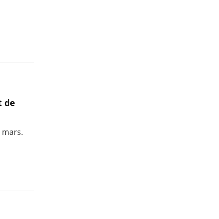
t de
n mars.