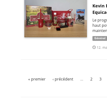
Kevin 
Equica
Le prog
haut pot
mainten
Général
12. ma
« premier
‹ précédent
…
2
3