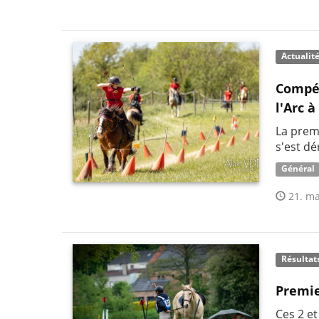
Actualit
Compét
l'Arc 
La premi
s'est dé
Général
21. ma
Résultat
Premie
Ces 2 et