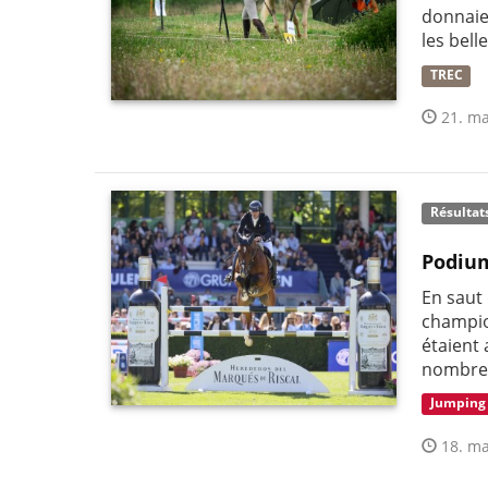
donnaie
les bell
TREC
21. ma
Résultat
Podium
En saut
champio
étaient 
nombre 
Jumping
18. ma