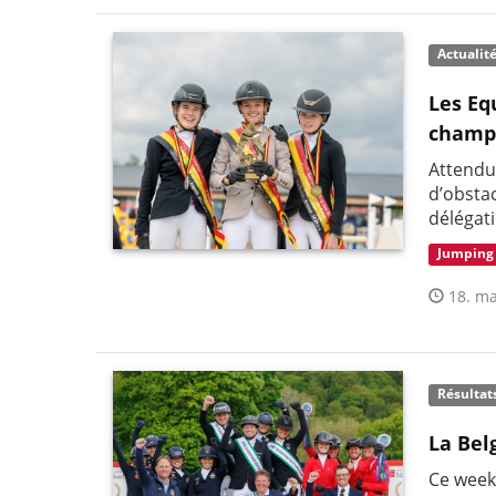
Actualit
Les Eq
champi
Attendu
d’obstac
délégat
Jumping
18. ma
Résultat
La Bel
Ce week