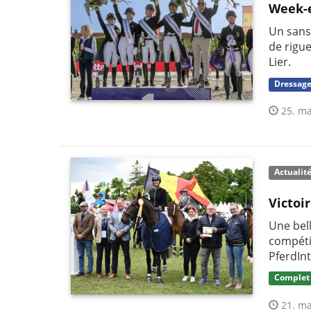
Week-e
Un sans-
de rigu
Lier.
Dressag
25. ma
Actualit
Victoi
Une bel
compétit
PferdIn
Complet
21. ma