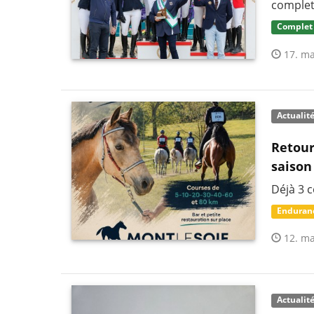
complet
Complet
17. ma
Actualit
Retour
saison
Déjà 3 
Enduran
12. ma
Actualit