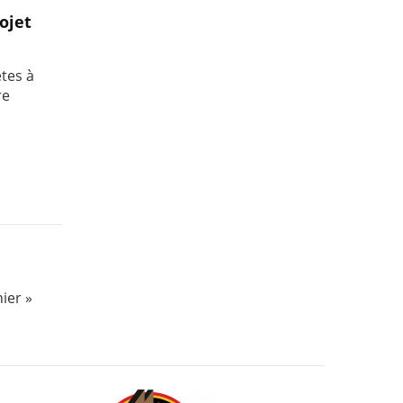
ojet
tes à
re
ier »