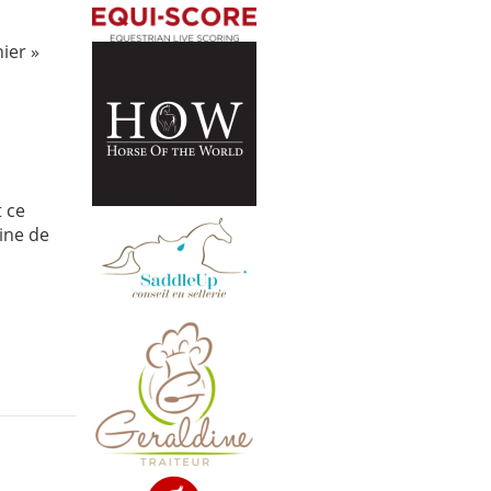
ier »
t ce
ine de