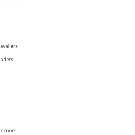
avaliers
cadets.
oncours