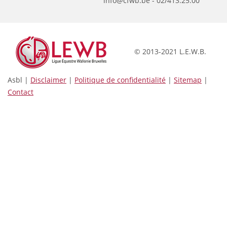
info@cfwb.be - 02/413.25.00
© 2013-2021 L.E.W.B.
Asbl |
Disclaimer
|
Politique de confidentialité
|
Sitemap
|
Contact