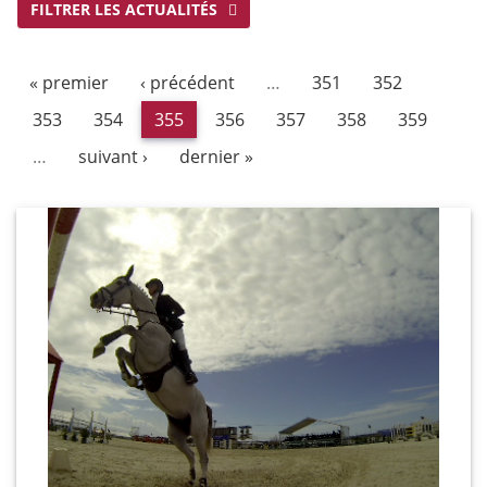
FILTRER LES ACTUALITÉS
« premier
‹ précédent
…
351
352
353
354
355
356
357
358
359
…
suivant ›
dernier »