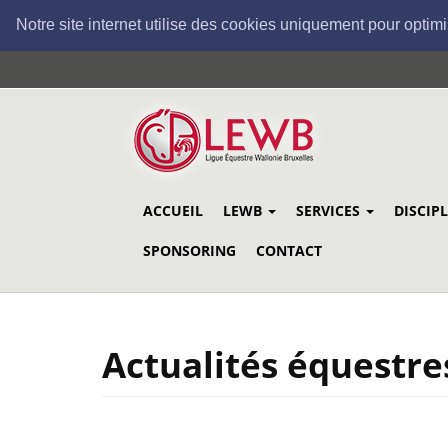
Notre site internet utilise des cookies uniquement pour optimi
Aller
au
contenu
principal
ACCUEIL
LEWB
SERVICES
DISCIP
SPONSORING
CONTACT
Actualités équestre