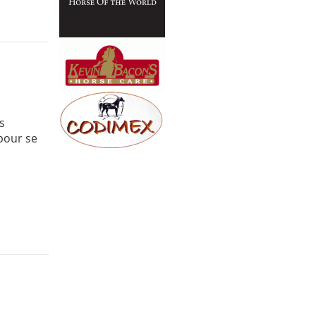
es
 pour se