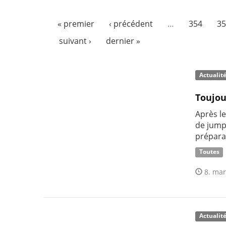
« premier
‹ précédent
…
354
35
suivant ›
dernier »
Actualit
Toujou
Après l
de jump
prépara
Toutes
8. mar
Actualit