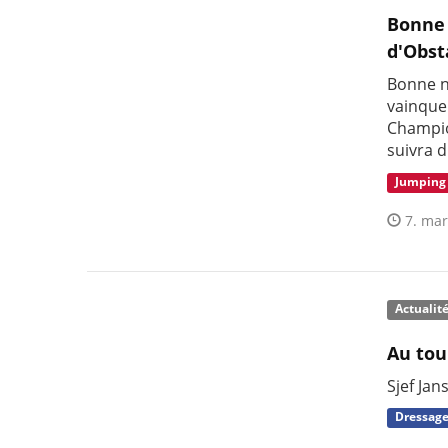
Bonne 
d'Obst
Bonne no
vainque
Champio
suivra d
Jumping
7. mar
Actualit
Au tou
Sjef Jan
Dressag