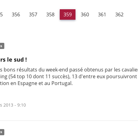
5
356
357
358
359
360
361
362
és
rs le sud !
es bons résultats du week-end passé obtenus par les cavali
ing (54 top 10 dont 11 succès), 13 d'entre eux poursuivront
tion en Espagne et au Portugal.
s 2013 - 9:10
és