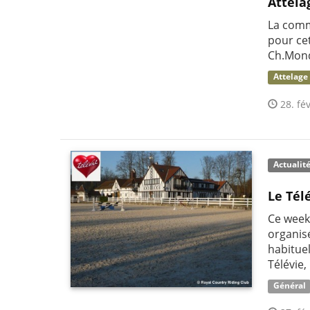
Attela
La comm
pour ce
Ch.Mond
Attelage
28. fév
Actualit
Le Tél
Ce week
organis
habituel
Télévie,
Général