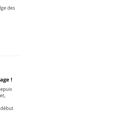
lge des
age !
depuis
et,
a
e début