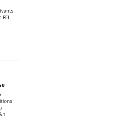
ivants
 FEI
se
r
itions
du
.&n