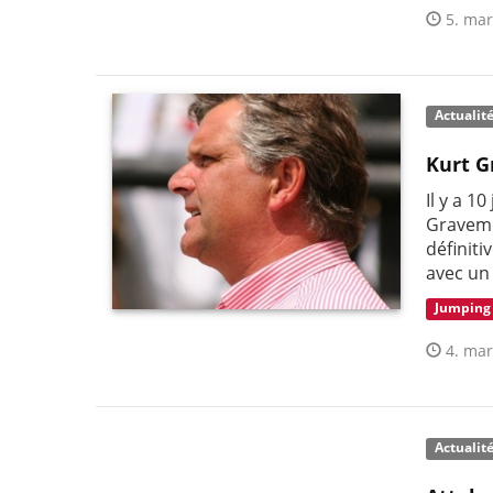
5. mar
Actualit
Kurt G
Il y a 1
Graveme
définit
avec un
Jumping
4. mar
Actualit