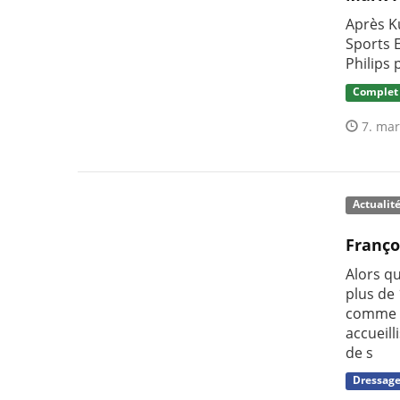
Après K
Sports 
Philips
Complet
7. mar
Actualit
Franço
Alors qu
plus de 
comme l
accueill
de s
Dressag