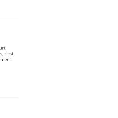
urt
, c’est
tement