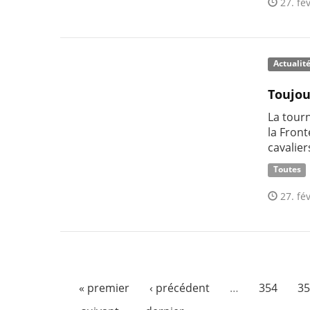
27. fév
Actualit
Toujou
La tour
la Fron
cavalier
Toutes
27. fév
« premier
‹ précédent
…
354
35