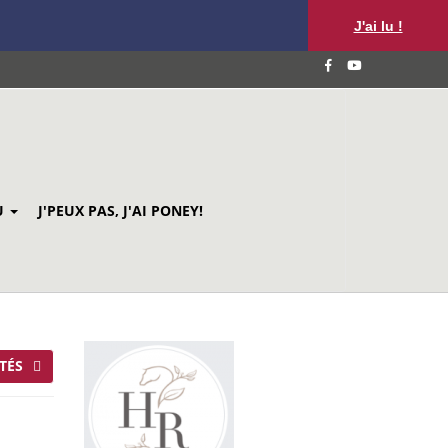
J'ai lu !
U
J'PEUX PAS, J'AI PONEY!
TÉS