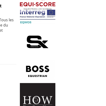
t
Tous les
le du
et