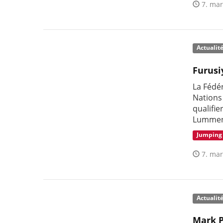
7. mar
Actualit
Furusi
La Fédér
Nations 
qualifie
Lummen 
Jumping
7. mar
Actualit
Mark P