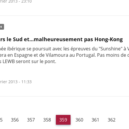
rier 2013 - 23:10
és
rs le Sud et...malheureusement pas Hong-Kong
née ibérique se poursuit avec les épreuves du "Sunshine" à 
tera en Espagne et de Vilamoura au Portugal. Pas moins de d
s LEWB seront sur le pont.
rier 2013 - 11:33
5
356
357
358
359
360
361
362