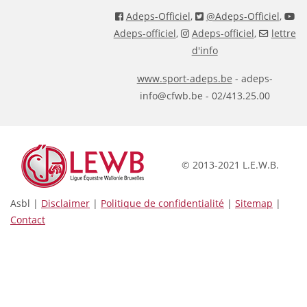
Adeps-Officiel
,
@Adeps-Officiel
,
Adeps-officiel
,
Adeps-officiel
,
lettre
d'info
www.sport-adeps.be
- adeps-
info@cfwb.be - 02/413.25.00
© 2013-2021 L.E.W.B.
Asbl |
Disclaimer
|
Politique de confidentialité
|
Sitemap
|
Contact