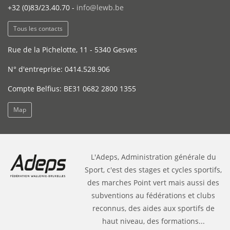
+32 (0)83/23.40.70 -
info@lewb.be
Tous les contacts
Rue de la Pichelotte, 11 - 5340 Gesves
N° d'entreprise: 0414.528.906
Compte Belfius: BE31 0682 2800 1355
Map
L'Adeps, Administration générale du
Sport, c'est des stages et cycles sportifs,
des marches Point vert mais aussi des
subventions au fédérations et clubs
reconnus, des aides aux sportifs de
haut niveau, des formations...