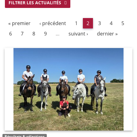
FILTRER LES ACTUALITÉS
« premier
‹ précédent
1
2
3
4
5
6
7
8
9
…
suivant ›
dernier »
Résultats & sélections