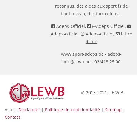
reconnus, des aides aux sportifs de
haut niveau, des formations...
Adeps-Officiel
,
@Adeps-Officiel
,
Adeps-officiel
,
Adeps-officiel
,
lettre
d'info
www.sport-adeps.be
- adeps-
info@cfwb.be - 02/413.25.00
© 2013-2021 L.E.W.B.
Asbl |
Disclaimer
|
Politique de confidentialité
|
Sitemap
|
Contact