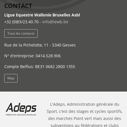
CONTACT
Ligue Equestre Wallonie Bruxelles Asbl
+32 (0)83/23.40.70 -
info@lewb.be
Tous les contacts
Rue de la Pichelotte, 11 - 5340 Gesves
N° d'entreprise: 0414.528.906
Compte Belfius: BE31 0682 2800 1355
Map
L'Adeps, Administration générale du
Sport, c'est des stages et cycles sportifs,
des marches Point vert mais aussi des
subventions au fédérations et clubs