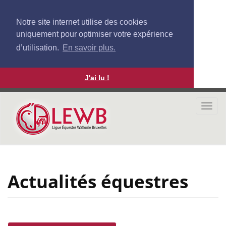
Notre site internet utilise des cookies
uniquement pour optimiser votre expérience
d’utilisation.
En savoir plus.
J'ai lu !
Aller
au
Togg
contenu
navi
principal
Actualités équestres