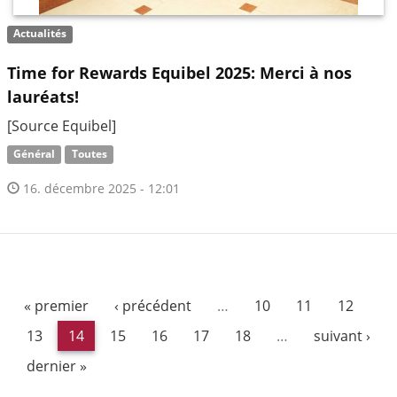
Actualités
Time for Rewards Equibel 2025: Merci à nos
lauréats!
[Source Equibel]
Général
Toutes
16. décembre 2025 - 12:01
« premier
‹ précédent
…
10
11
12
13
14
15
16
17
18
…
suivant ›
dernier »