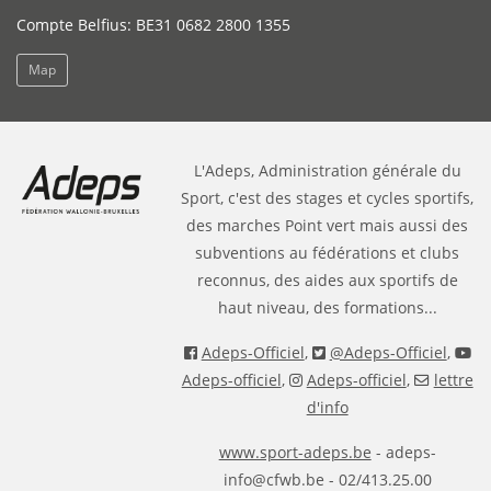
Compte Belfius: BE31 0682 2800 1355
Map
L'Adeps, Administration générale du
Sport, c'est des stages et cycles sportifs,
des marches Point vert mais aussi des
subventions au fédérations et clubs
reconnus, des aides aux sportifs de
haut niveau, des formations...
Adeps-Officiel
,
@Adeps-Officiel
,
Adeps-officiel
,
Adeps-officiel
,
lettre
d'info
www.sport-adeps.be
- adeps-
info@cfwb.be - 02/413.25.00