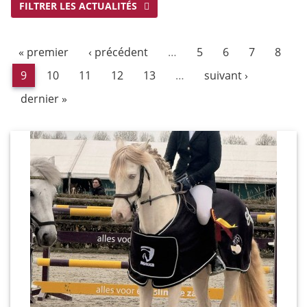
FILTRER LES ACTUALITÉS
« premier
‹ précédent
…
5
6
7
8
9
10
11
12
13
…
suivant ›
dernier »