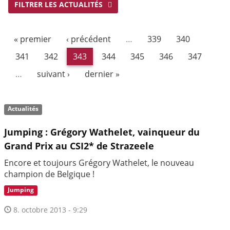
FILTRER LES ACTUALITÉS
« premier
‹ précédent
…
339
340
341
342
343
344
345
346
347
…
suivant ›
dernier »
Actualités
Jumping : Grégory Wathelet, vainqueur du
Grand Prix au CSI2* de Strazeele
Encore et toujours Grégory Wathelet, le nouveau
champion de Belgique !
Jumping
8. octobre 2013 - 9:29