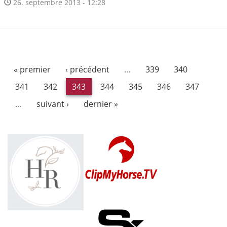
26. septembre 2013 - 12:28
« premier
‹ précédent
…
339
340
341
342
343
344
345
346
347
…
suivant ›
dernier »