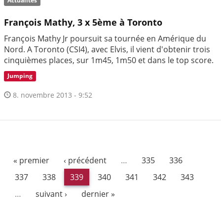
Actualités
François Mathy, 3 x 5ème à Toronto
François Mathy Jr poursuit sa tournée en Amérique du
Nord. A Toronto (CSI4), avec Elvis, il vient d'obtenir trois
cinquièmes places, sur 1m45, 1m50 et dans le top score.
Jumping
8. novembre 2013 - 9:52
« premier
‹ précédent
…
335
336
337
338
339
340
341
342
343
…
suivant ›
dernier »