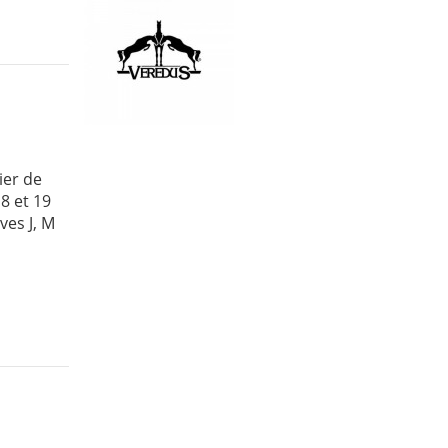
ier de
8 et 19
ves J, M