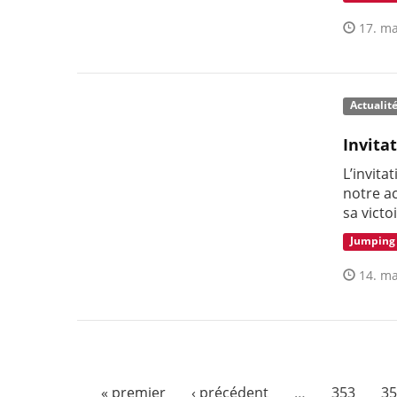
17. ma
Actualit
Invita
L’invita
notre a
sa victo
Jumping
14. ma
« premier
‹ précédent
…
353
35