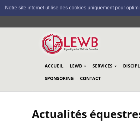
Notre site internet utilise des cookies uniquement pour optimi
Aller
au
contenu
principal
ACCUEIL
LEWB
SERVICES
DISCIP
SPONSORING
CONTACT
Actualités équestre