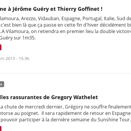
me à Jérôme Guéry et Thierry Goffinet !
ilamoura, Arezzo, Vidauban, Espagne, Portugal, Italie, Sud de
 c'est bien là que ça passe en cette fin d'hiver décidément b
..A Vilamoura, on retiendra en premier lieu la double victoi
Guéry sur 1m35.
rs 2013 - 15:36
és
les rassurantes de Gregory Wathelet
 sa chute de mercredi dernier, Grégory ne souffre finalemen
ntorse au poignet. Il sera rapidement de retour en Espagn
 pouvoir participer à la dernière semaine du Sunshine Tour