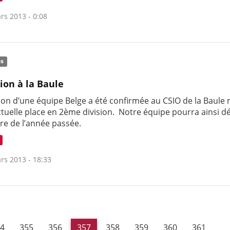
rs 2013 - 0:08
és
tion à la Baule
tion d’une équipe Belge a été confirmée au CSIO de la Baule
ctuelle place en 2ème division. Notre équipe pourra ainsi d
ire de l’année passée.
rs 2013 - 18:33
4
355
356
357
358
359
360
361