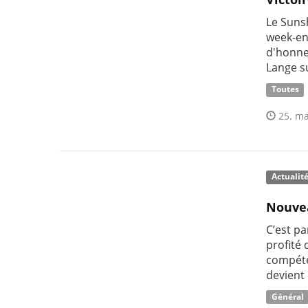
Le Sunsh
week-en
d'honne
Lange s
Toutes
25. ma
Actualit
Nouvea
C’est pa
profité
compéte
devient 
Général