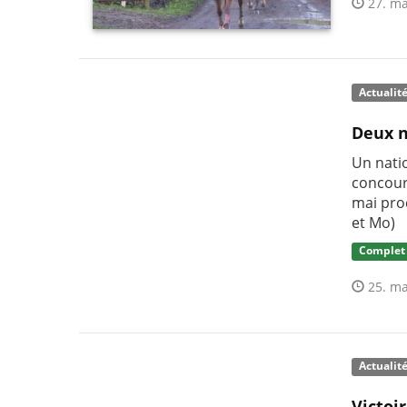
27. ma
Actualit
Deux n
Un nati
concour
mai pro
et Mo)
Complet
25. ma
Actualit
Victoi