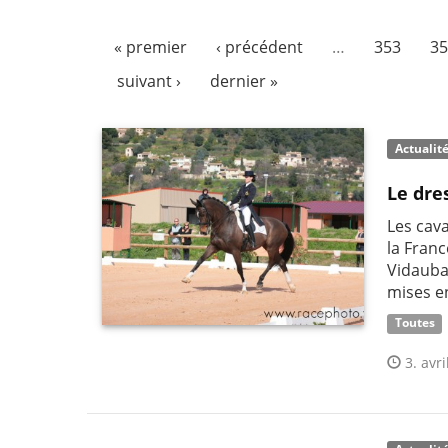
« premier
‹ précédent
…
353
35
suivant ›
dernier »
Actualit
Le dre
Les cav
la Franc
Vidauba
mises e
Toutes
3. avri