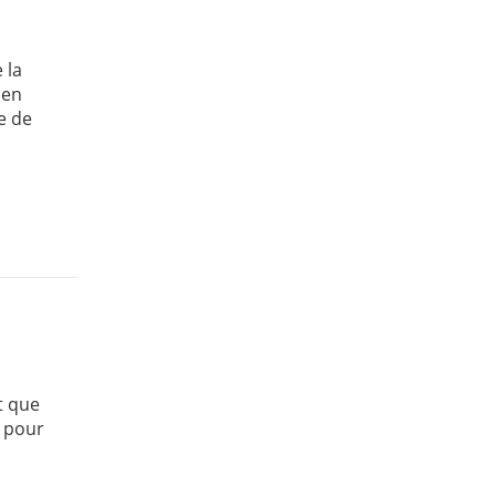
 la
ien
re de
t que
e pour
.