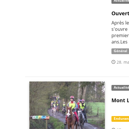
Actualit
Ouvert
Après le
s'ouvre
premier
ans.Les
Général
28. ma
Actualit
Mont L
Enduran