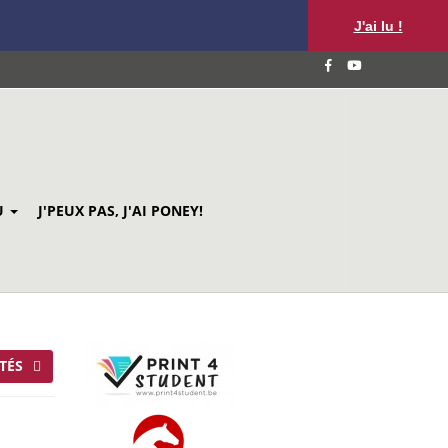
J'ai lu !
U
J'PEUX PAS, J'AI PONEY!
TÉS