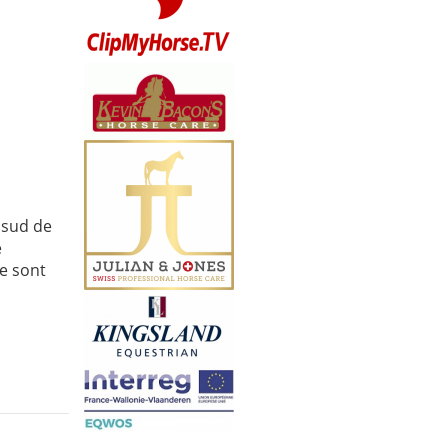
 sud de
e
e sont