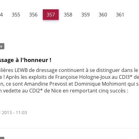
4
355
356
357
358
359
360
361
és
ssage à l'honneur !
alières LEWB de dressage continuent à se distinguer dans le
e ! Après les exploits de Françoise Hologne-Joux au CDI3* d
n, ce sont Amandine Prevost et Dominique Mohimont qui s
n vedette au CDI2* de Nice en remportant cinq succès :
l 2013 - 11:03