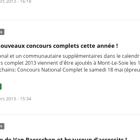
rs 2013 - 16:18
és
ouveaux concours complets cette année !
onal et un communautaire supplémentaires dans le calendr
s complet 2013 viennent d'être ajoutés à Mont-Le-Soie les 1
chains: Concours National Complet le samedi 18 mai (épreu
rs 2013 - 15:34
és
re de Van Paesschen et beaucoup d'accessits !