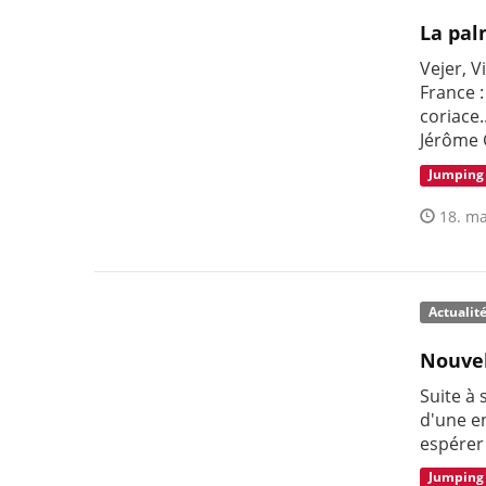
La pal
Vejer, V
France :
coriace.
Jérôme 
Jumping
18. ma
Actualit
Nouvel
Suite à
d'une e
espérer
Jumping