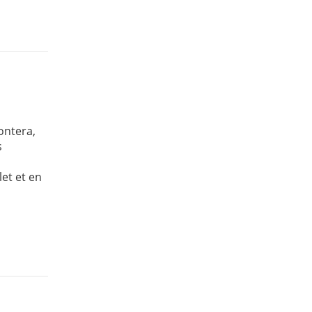
ontera,
s
et et en