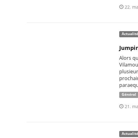
22. ma
Actualit
Jumpin
Alors q
Vilamour
plusieu
prochai
paraequ
Général
21. ma
Actualit