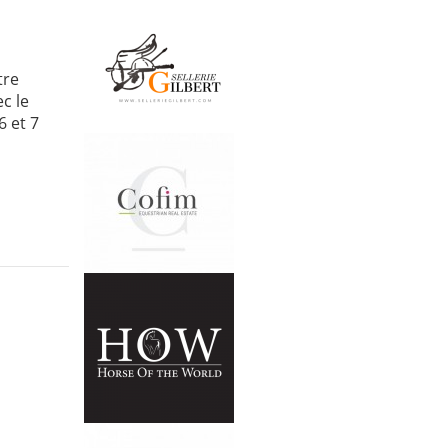
tre
c le
6 et 7