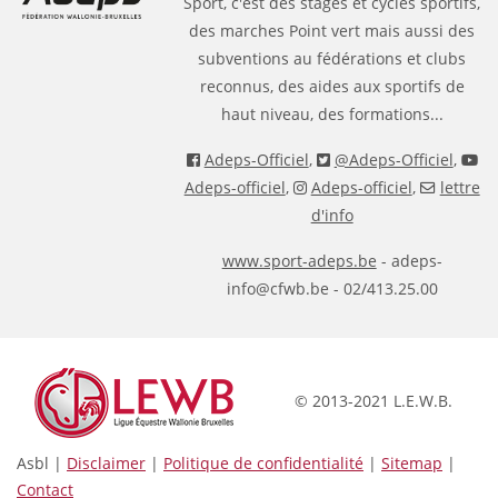
Sport, c'est des stages et cycles sportifs,
des marches Point vert mais aussi des
subventions au fédérations et clubs
reconnus, des aides aux sportifs de
haut niveau, des formations...
Adeps-Officiel
,
@Adeps-Officiel
,
Adeps-officiel
,
Adeps-officiel
,
lettre
d'info
www.sport-adeps.be
- adeps-
info@cfwb.be - 02/413.25.00
© 2013-2021 L.E.W.B.
Asbl |
Disclaimer
|
Politique de confidentialité
|
Sitemap
|
Contact