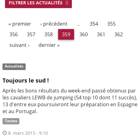
FILTRER LES ACTUALITÉS
« premier
‹ précédent
…
354
355
356
357
358
359
360
361
362
suivant ›
dernier »
Actualités
Toujours le sud !
Après les bons résultats du week-end passé obtenus par
les cavaliers LEWB de jumping (54 top 10 dont 11 succès),
13 d'entre eux poursuivront leur préparation en Espagne
et au Portugal.
Toutes
8. mars 2013 - 9:10