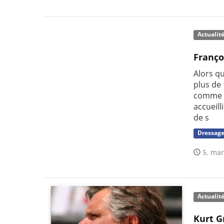
Actualit
Franço
Alors qu
plus de 
comme l
accueill
de s
Dressag
5. mar
Actualit
Kurt G