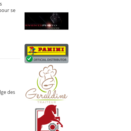
es
 pour se
lge des