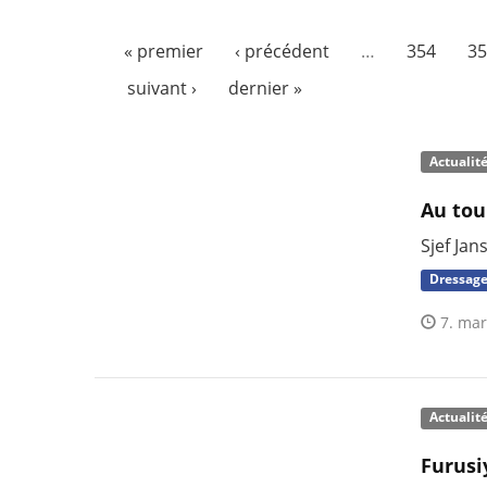
« premier
‹ précédent
…
354
35
suivant ›
dernier »
Actualit
Au tou
Sjef Jan
Dressag
7. mar
Actualit
Furusi