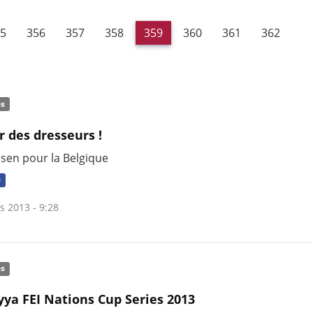
5
356
357
358
359
360
361
362
és
r des dresseurs !
ssen pour la Belgique
e
s 2013 - 9:28
és
yya FEI Nations Cup Series 2013