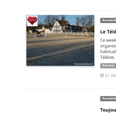
Actualit
Le Tél
Ce week
organis
habituel
Télévie,
Général
27. fév
Actualit
Toujou