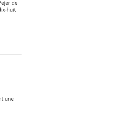
Vejer de
ix-huit
nt une
u