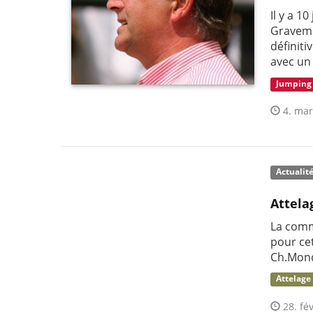
Il y a 1
Graveme
définit
avec un
Jumping
4. mar
Actualit
Attela
La comm
pour ce
Ch.Mond
Attelage
28. fév