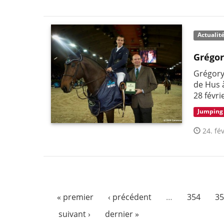
Actualit
Grégor
Grégory
de Hus 
28 févri
Jumping
24. fév
« premier
‹ précédent
…
354
35
suivant ›
dernier »