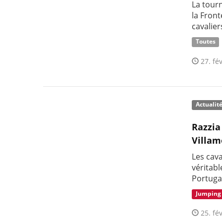
La tour
la Fron
cavalier
Toutes
27. fév
Actualit
Razzia
Villa
Les cava
véritabl
Portuga
Jumping
25. fév