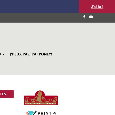
J'ai lu !
U
J'PEUX PAS, J'AI PONEY!
TÉS