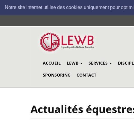
Notre site internet utilise des cookies uniquement pour optimi
Aller
au
contenu
principal
ACCUEIL
LEWB
SERVICES
DISCIP
SPONSORING
CONTACT
Actualités équestre