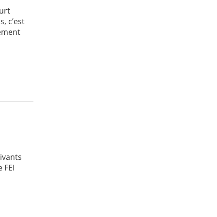
urt
, c’est
tement
ivants
 FEI