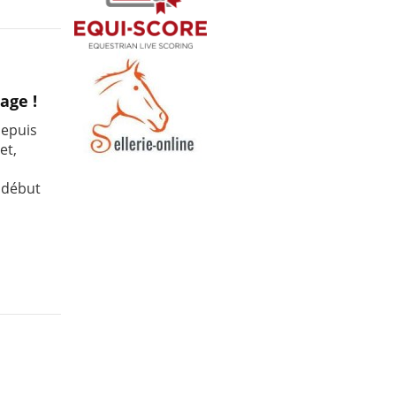
age !
depuis
et,
a
e début