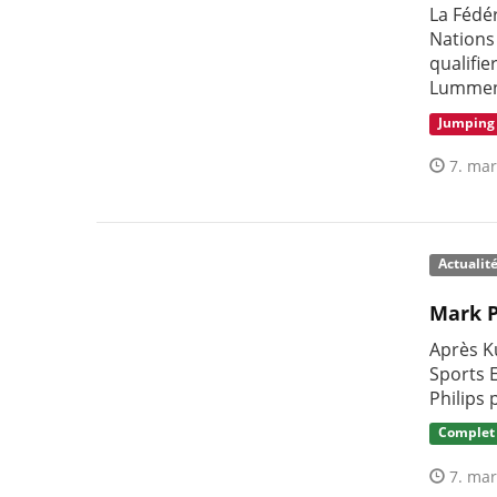
La Fédér
Nations 
qualifie
Lummen 
Jumping
7. mar
Actualit
Mark P
Après K
Sports 
Philips
Complet
7. mar