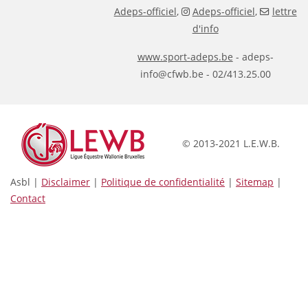
Adeps-officiel
,
Adeps-officiel
,
lettre
d'info
www.sport-adeps.be
- adeps-
info@cfwb.be - 02/413.25.00
© 2013-2021 L.E.W.B.
Asbl |
Disclaimer
|
Politique de confidentialité
|
Sitemap
|
Contact