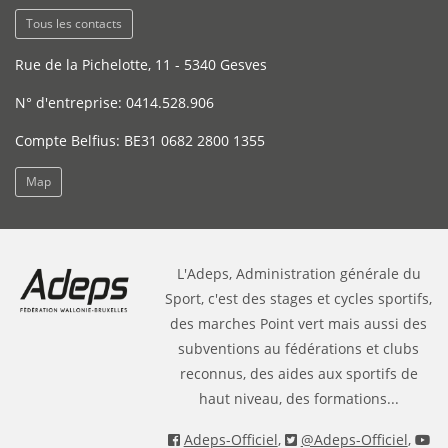
Tous les contacts
Rue de la Pichelotte, 11 - 5340 Gesves
N° d'entreprise: 0414.528.906
Compte Belfius: BE31 0682 2800 1355
Map
L'Adeps, Administration générale du
Sport, c'est des stages et cycles sportifs,
des marches Point vert mais aussi des
subventions au fédérations et clubs
reconnus, des aides aux sportifs de
haut niveau, des formations...
Adeps-Officiel
,
@Adeps-Officiel
,