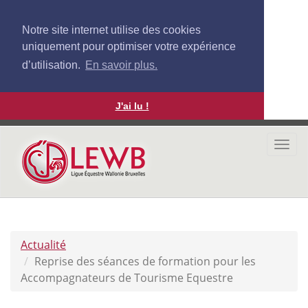
Notre site internet utilise des cookies
uniquement pour optimiser votre expérience
d’utilisation.
En savoir plus.
J'ai lu !
Aller
au
Togg
contenu
navi
principal
Actualité
Reprise des séances de formation pour les
Accompagnateurs de Tourisme Equestre