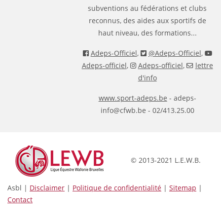
subventions au fédérations et clubs
reconnus, des aides aux sportifs de
haut niveau, des formations...
Adeps-Officiel
,
@Adeps-Officiel
,
Adeps-officiel
,
Adeps-officiel
,
lettre
d'info
www.sport-adeps.be
- adeps-
info@cfwb.be - 02/413.25.00
© 2013-2021 L.E.W.B.
Asbl |
Disclaimer
|
Politique de confidentialité
|
Sitemap
|
Contact