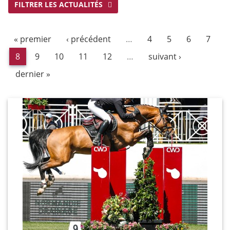
FILTRER LES ACTUALITÉS
« premier
‹ précédent
…
4
5
6
7
8
9
10
11
12
…
suivant ›
dernier »