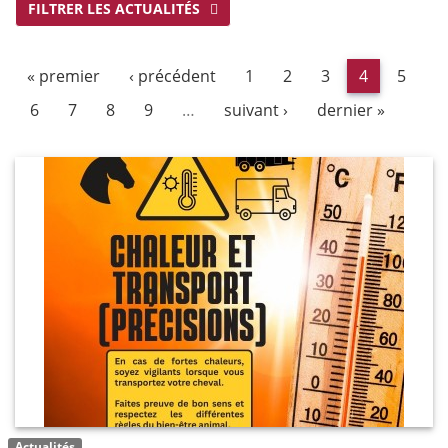
FILTRER LES ACTUALITÉS
« premier
‹ précédent
1
2
3
4
5
6
7
8
9
…
suivant ›
dernier »
Actualités