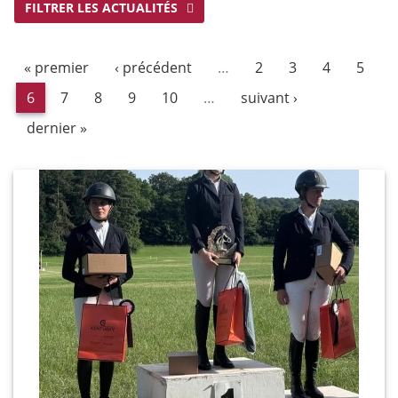
FILTRER LES ACTUALITÉS
« premier
‹ précédent
…
2
3
4
5
6
7
8
9
10
…
suivant ›
dernier »