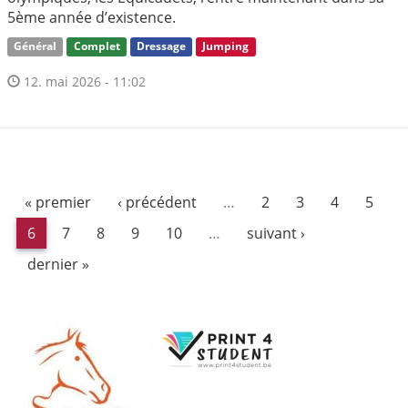
5ème année d’existence.
Général
Complet
Dressage
Jumping
12. mai 2026 - 11:02
« premier
‹ précédent
…
2
3
4
5
6
7
8
9
10
…
suivant ›
dernier »