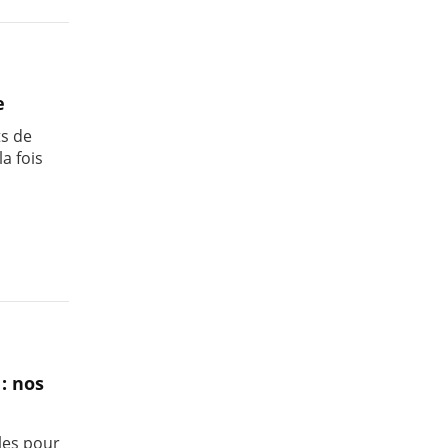
e
ts de
a fois
: nos
les pour