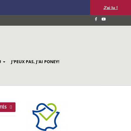
J'ai lu !
U
J'PEUX PAS, J'AI PONEY!
TÉS