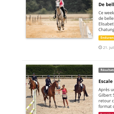
De bell
Ce week
de belle
Elisabe
Chatun
Enduran
21. jui
Résultat
Escale
Après un
Gilbert 
retour 
format 