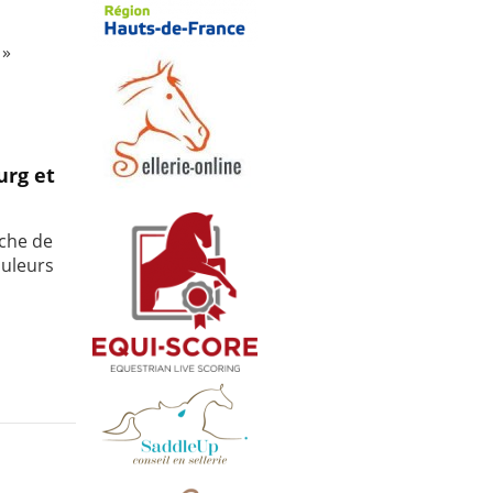
 »
urg et
nche de
ouleurs