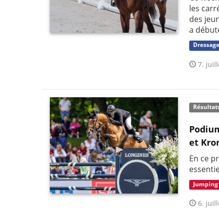
les car
des jeu
a débuté
Dressag
7. juil
Résultat
Podium
et Kro
En ce pr
essenti
Jumping
6. juil