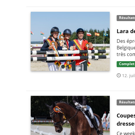
Résultat
Lara d
Des épr
Belgique
très com
Complet
12. jui
Résultat
Coupes
dresse
Ce week