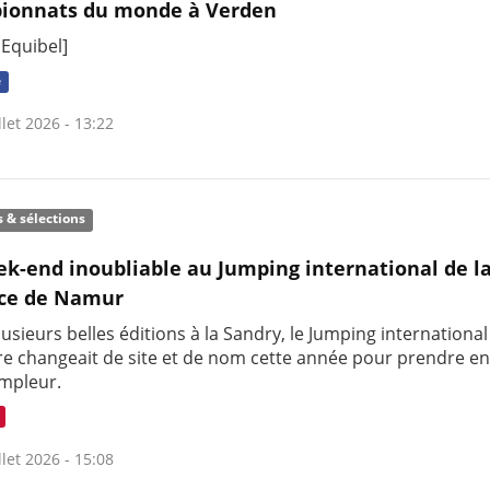
ionnats du monde à Verden
 Equibel]
e
llet 2026 - 13:22
s & sélections
k-end inoubliable au Jumping international de l
nce de Namur
usieurs belles éditions à la Sandry, le Jumping international
re changeait de site et de nom cette année pour prendre e
ampleur.
llet 2026 - 15:08