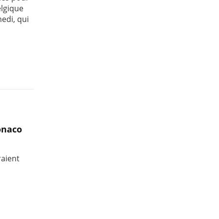
elgique
edi, qui
onaco
raient