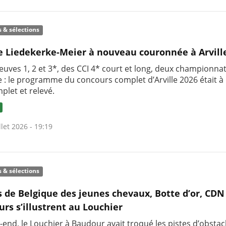
s & sélections
e Liedekerke-Meier à nouveau couronnée à Arvill
euves 1, 2 et 3*, des CCI 4* court et long, deux championna
 : le programme du concours complet d’Arville 2026 était à l
plet et relevé.
llet 2026 - 19:19
s & sélections
 de Belgique des jeunes chevaux, Botte d’or, CDN 
urs s’illustrent au Louchier
-end, le Louchier à Baudour avait troqué les pistes d’obstac