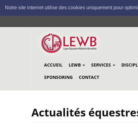
Notre site internet utilise des cookies uniquement pour optimi
Aller
au
contenu
principal
ACCUEIL
LEWB
SERVICES
DISCIP
SPONSORING
CONTACT
Actualités équestre