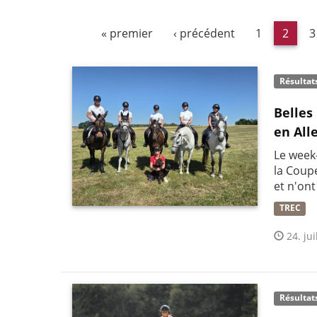
« premier
‹ précédent
1
2
3
Résultat
Belles
en All
Le week
la Coup
et n'ont
TREC
24. jui
Résultat