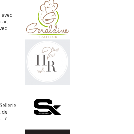
, avec
yrac,
avec
Sellerie
t de
. Le