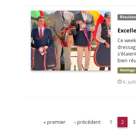
Résultat
Excell
Ce week-
dressag
s’étaie
bien réu
Attelage
6. juil
« premier
‹ précédent
1
2
3