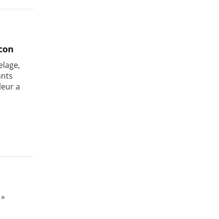
con
elage,
ants
leur a
 »