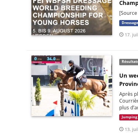
Champ
[Source
Dressag
17. jui
Résultat
Un wee
Provi
Après pl
Courriè
plus d’
Jumping
13. jui