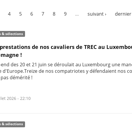
4
5
6
7
8
9
…
suivant ›
dernier
s & sélections
 prestations de nos cavaliers de TREC au Luxembo
emagne !
-end des 20 et 21 juin se déroulait au Luxembourg une ma
e d'Europe.Treize de nos compatriotes y défendaient nos c
 pas démérité !
llet 2026 - 22:10
s & sélections