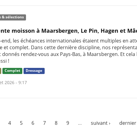
s & sélections
ente moisson à Maarsbergen, Le Pin, Hagen et Mâ
end, les échéances internationales étaient multiples en att
e et complet. Dans cette dernière discipline, nos représent
nt donnés rendez-vous aux Pays-Bas, à Maarsbergen. Et cela 
ssi !
Complet
Dressage
let 2026 - 9:17
4
5
6
7
8
9
…
suivant ›
dernier