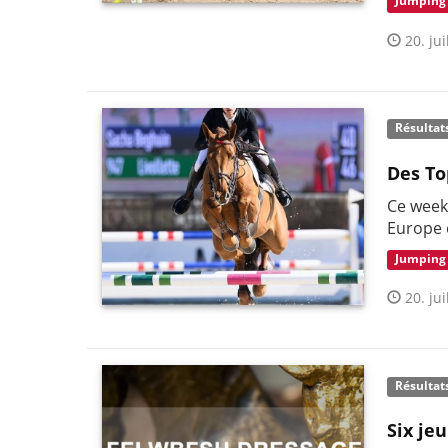
Jumping
20. jui
Résultat
Des To
Ce week
Europe 
Jumping
20. jui
Résultat
Six je