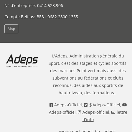
N° d'entreprise: 0414.528.906
Compte Belfius: BE31 0682 2800 1355
Map
L'Adeps, Administration générale du
Sport, c'est des stages et cycles sportifs,
des marches Point vert mais aussi des
subventions au fédérations et clubs
reconnus, des aides aux sportifs de
haut niveau, des formations...
Adeps-Officiel
,
@Adeps-Officiel
,
Adeps-officiel
,
Adeps-officiel
,
lettre
d'info
www.sport-adeps.be
- adeps-