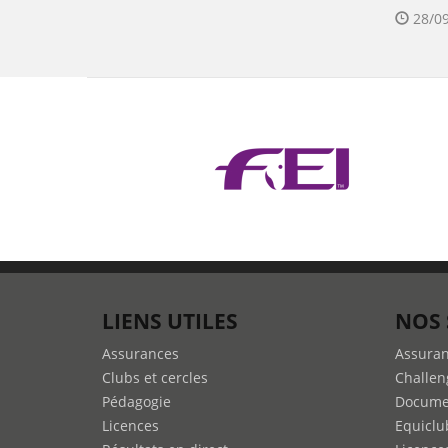
28/09
LIENS UTILES
NOS 
Assurances
Assura
Clubs et cercles
Challen
Pédagogie
Docume
Licences
Equiclu