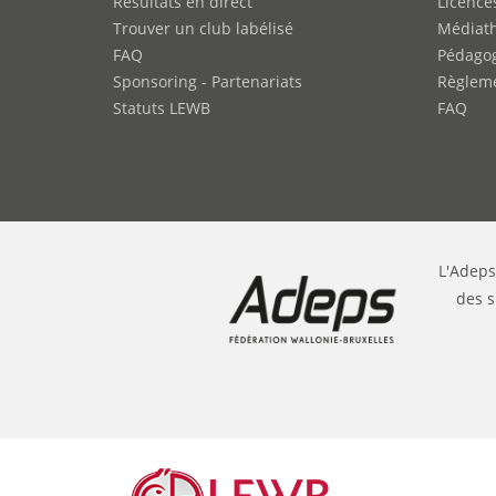
Résultats en direct
Licence
Trouver un club labélisé
Médiat
FAQ
Pédago
Sponsoring - Partenariats
Règleme
Statuts LEWB
FAQ
L'Adeps
des s