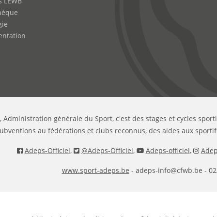
s LEWB
hèque
gie
ntation
, Administration générale du Sport, c'est des stages et cycles sport
ubventions au fédérations et clubs reconnus, des aides aux sportif
Adeps-Officiel
,
@Adeps-Officiel
,
Adeps-officiel
,
Adeps
www.sport-adeps.be
- adeps-info@cfwb.be - 02