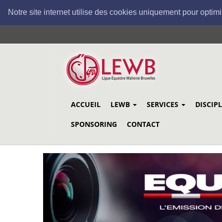
Notre site internet utilise des cookies uniquement pour optimi
Aller
au
contenu
principal
ACCUEIL
LEWB
SERVICES
DISCIP
SPONSORING
CONTACT