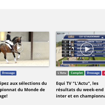
Dressage
L'Actu
Complet
Dressage
cipez aux sélections du
Equi TV "L'Actu", les
ionnat du Monde de
résultats du week-end
age!
inter et en championna