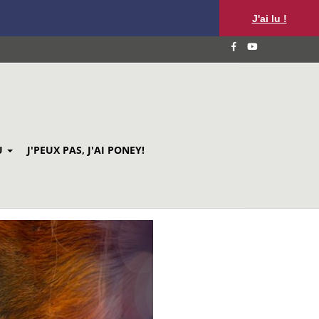
J'ai lu !
U
J'PEUX PAS, J'AI PONEY!