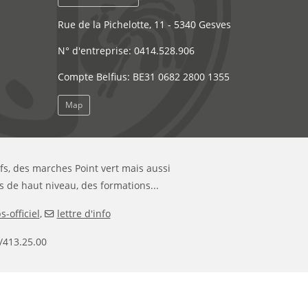
Rue de la Pichelotte, 11 - 5340 Gesves
N° d'entreprise: 0414.528.906
Compte Belfius: BE31 0682 2800 1355
Map
ifs, des marches Point vert mais aussi
s de haut niveau, des formations...
-officiel
,
lettre d'info
/413.25.00