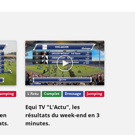
Jumping
L'Actu
Complet
Dressage
Jumping
Equi TV "L'Actu", les
 en
résultats du week-end en 3
ts.
minutes.