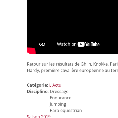
Retour sur les résultats de Ghlin, Knokke, Pari
Hardy, première cavalière européenne au ter
Catégorie:
L'Actu
Discipline:
Dressage
Endurance
Jumping
Para-equestrian
Saison 2019