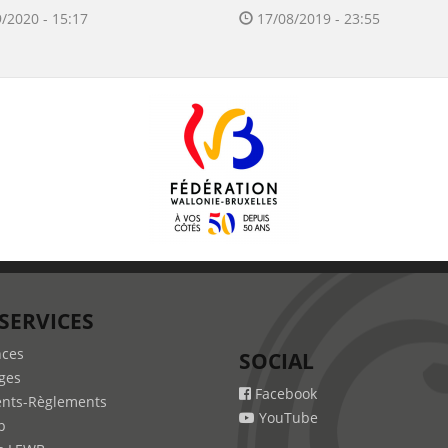
/2020 - 15:17
17/08/2019 - 23:55
SERVICES
nces
SOCIAL
ges
Facebook
nts-Règlements
YouTube
b