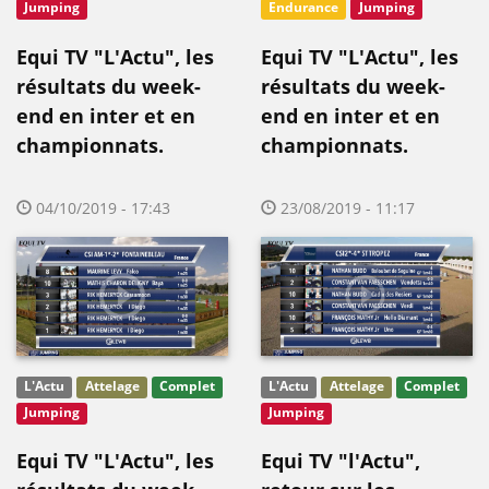
Jumping
Endurance
Jumping
Equi TV "L'Actu", les
Equi TV "L'Actu", les
résultats du week-
résultats du week-
end en inter et en
end en inter et en
championnats.
championnats.
04/10/2019 - 17:43
23/08/2019 - 11:17
L'Actu
Attelage
Complet
L'Actu
Attelage
Complet
Jumping
Jumping
Equi TV "L'Actu", les
Equi TV "l'Actu",