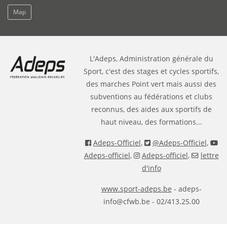
Map
L'Adeps, Administration générale du
Sport, c'est des stages et cycles sportifs,
des marches Point vert mais aussi des
subventions au fédérations et clubs
reconnus, des aides aux sportifs de
haut niveau, des formations...
Adeps-Officiel
,
@Adeps-Officiel
,
Adeps-officiel
,
Adeps-officiel
,
lettre
d'info
www.sport-adeps.be
- adeps-
info@cfwb.be - 02/413.25.00