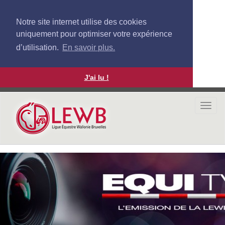
Notre site internet utilise des cookies
uniquement pour optimiser votre expérience
d’utilisation.
En savoir plus.
J'ai lu !
Aller
au
Togg
contenu
navi
principal