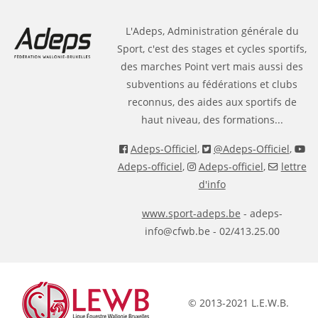
L'Adeps, Administration générale du
Sport, c'est des stages et cycles sportifs,
des marches Point vert mais aussi des
subventions au fédérations et clubs
reconnus, des aides aux sportifs de
haut niveau, des formations...
Adeps-Officiel
,
@Adeps-Officiel
,
Adeps-officiel
,
Adeps-officiel
,
lettre
d'info
www.sport-adeps.be
- adeps-
info@cfwb.be - 02/413.25.00
© 2013-2021 L.E.W.B.