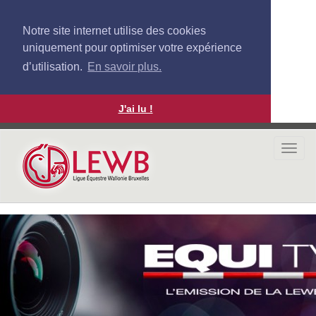
Notre site internet utilise des cookies
uniquement pour optimiser votre expérience
d’utilisation.
En savoir plus.
J'ai lu !
Aller
au
Togg
contenu
navi
principal