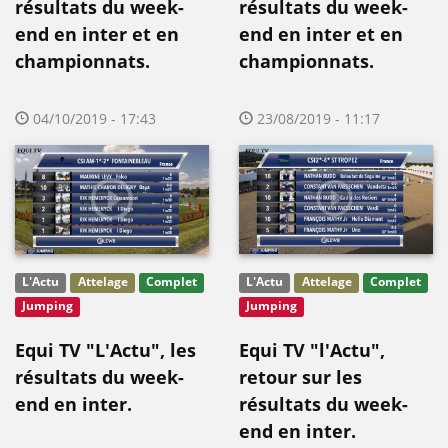
résultats du week-
résultats du week-
end en inter et en
end en inter et en
championnats.
championnats.
04/10/2019 - 17:43
23/08/2019 - 11:17
L'Actu
Attelage
Complet
L'Actu
Attelage
Complet
Jumping
Jumping
Equi TV "L'Actu", les
Equi TV "l'Actu",
résultats du week-
retour sur les
end en inter.
résultats du week-
end en inter.