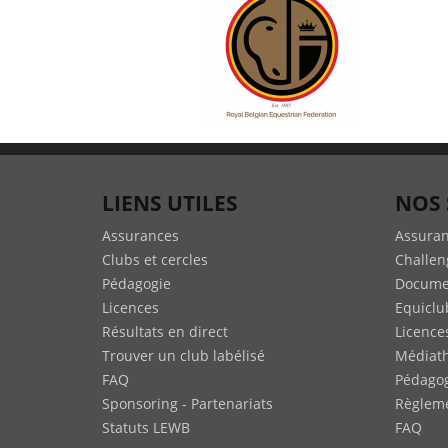
LIENS UTILES
NOS 
Assurances
Assura
Clubs et cercles
Challen
Pédagogie
Docume
Licences
Equiclu
Résultats en direct
Licence
Trouver un club labélisé
Médiat
FAQ
Pédago
Sponsoring - Partenariats
Règleme
Statuts LEWB
FAQ