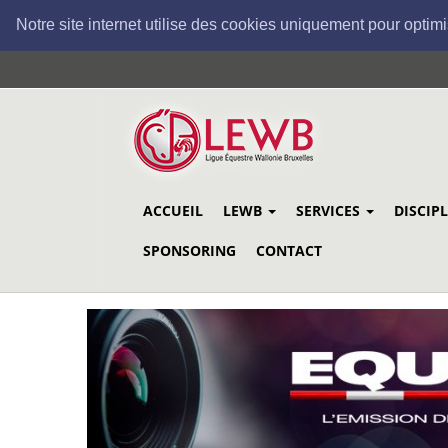
Notre site internet utilise des cookies uniquement pour optimi
Aller
au
contenu
principal
ACCUEIL
LEWB
SERVICES
DISCIP
SPONSORING
CONTACT