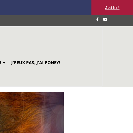
J'ai lu !
U
J'PEUX PAS, J'AI PONEY!