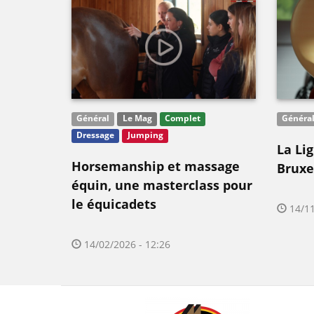
Général
Le Mag
Complet
Généra
Dressage
Jumping
La Li
Horsemanship et massage
Bruxel
équin, une masterclass pour
le équicadets
14/11
14/02/2026 - 12:26