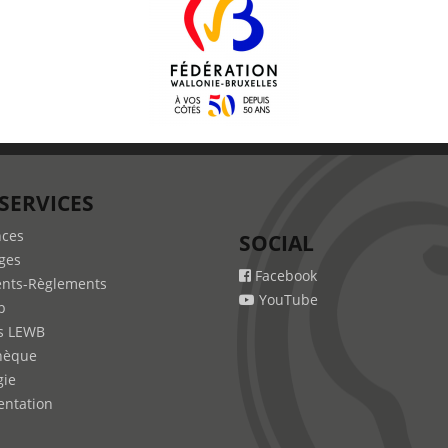
SERVICES
nces
SOCIAL
ges
Facebook
nts-Règlements
YouTube
b
s LEWB
hèque
gie
ntation