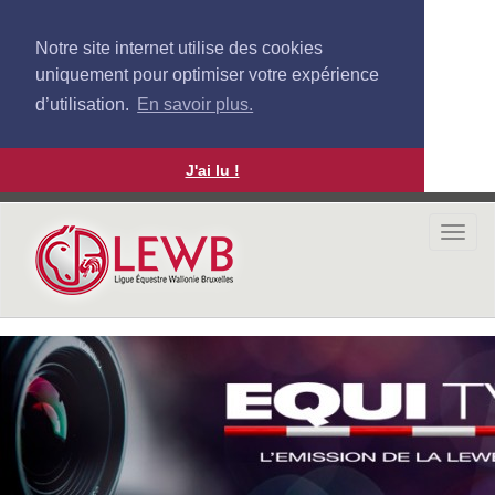
Notre site internet utilise des cookies
uniquement pour optimiser votre expérience
d’utilisation.
En savoir plus.
J'ai lu !
Aller
au
Togg
contenu
navi
principal