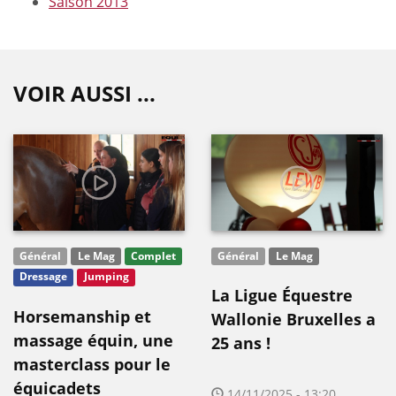
Saison 2013
VOIR AUSSI ...
Général
Le Mag
Complet
Général
Le Mag
Dressage
Jumping
La Ligue Équestre
Horsemanship et
Wallonie Bruxelles a
massage équin, une
25 ans !
masterclass pour le
équicadets
14/11/2025 - 13:20