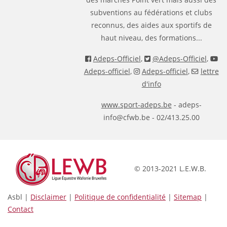
subventions au fédérations et clubs
reconnus, des aides aux sportifs de
haut niveau, des formations...
Adeps-Officiel
,
@Adeps-Officiel
,
Adeps-officiel
,
Adeps-officiel
,
lettre
d'info
www.sport-adeps.be
- adeps-
info@cfwb.be - 02/413.25.00
© 2013-2021 L.E.W.B.
Asbl |
Disclaimer
|
Politique de confidentialité
|
Sitemap
|
Contact