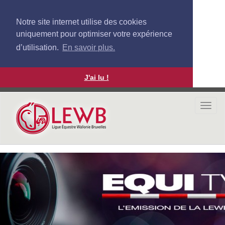
Notre site internet utilise des cookies
uniquement pour optimiser votre expérience
d’utilisation.
En savoir plus.
J'ai lu !
Aller
au
Togg
contenu
navi
principal