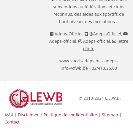
subventions au fédérations et clubs
reconnus, des aides aux sportifs de
haut niveau, des formations...
Adeps-Officiel
,
@Adeps-Officiel
,
Adeps-officiel
,
Adeps-officiel
,
lettre
d'info
www.sport-adeps.be
- adeps-
info@cfwb.be - 02/413.25.00
© 2013-2021 L.E.W.B.
Asbl |
Disclaimer
|
Politique de confidentialité
|
Sitemap
|
Contact