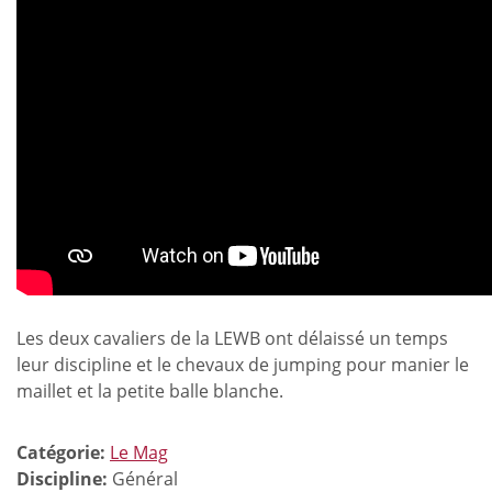
Les deux cavaliers de la LEWB ont délaissé un temps
leur discipline et le chevaux de jumping pour manier le
maillet et la petite balle blanche.
Catégorie:
Le Mag
Discipline:
Général