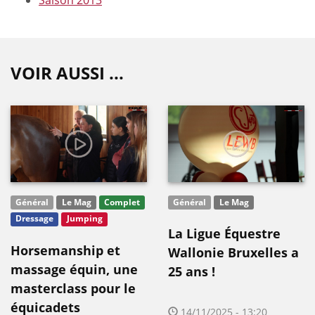
VOIR AUSSI ...
Général
Le Mag
Complet
Général
Le Mag
Dressage
Jumping
La Ligue Équestre
Horsemanship et
Wallonie Bruxelles a
massage équin, une
25 ans !
masterclass pour le
équicadets
14/11/2025 - 13:20