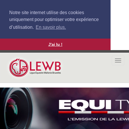
Notre site internet utilise des cookies
uniquement pour optimiser votre expérience
d’utilisation.
En savoir plus.
J'ai lu !
Aller
au
Togg
contenu
navi
principal