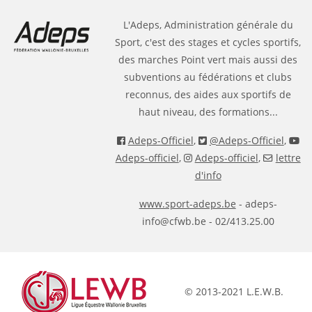
L'Adeps, Administration générale du
Sport, c'est des stages et cycles sportifs,
des marches Point vert mais aussi des
subventions au fédérations et clubs
reconnus, des aides aux sportifs de
haut niveau, des formations...
Adeps-Officiel
,
@Adeps-Officiel
,
Adeps-officiel
,
Adeps-officiel
,
lettre
d'info
www.sport-adeps.be
- adeps-
info@cfwb.be - 02/413.25.00
© 2013-2021 L.E.W.B.