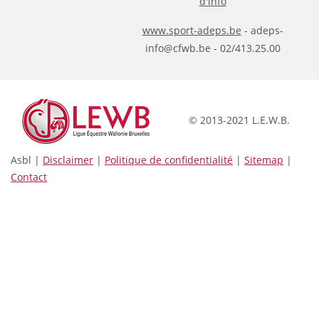
d'info
www.sport-adeps.be
- adeps-
info@cfwb.be - 02/413.25.00
© 2013-2021 L.E.W.B.
Asbl |
Disclaimer
|
Politique de confidentialité
|
Sitemap
|
Contact