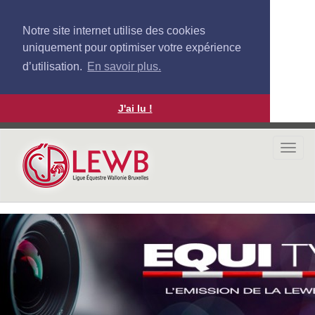
Notre site internet utilise des cookies
uniquement pour optimiser votre expérience
d’utilisation.
En savoir plus.
J'ai lu !
Aller
au
Togg
contenu
navi
principal