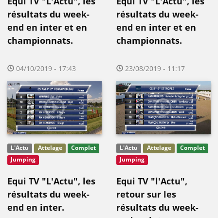
Equi TV "L'Actu", les
Equi TV "L'Actu", les
résultats du week-
résultats du week-
end en inter et en
end en inter et en
championnats.
championnats.
04/10/2019 - 17:43
23/08/2019 - 11:17
L'Actu
Attelage
Complet
L'Actu
Attelage
Complet
Jumping
Jumping
Equi TV "L'Actu", les
Equi TV "l'Actu",
résultats du week-
retour sur les
end en inter.
résultats du week-