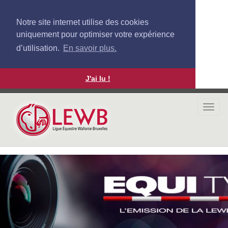
Notre site internet utilise des cookies
uniquement pour optimiser votre expérience
d’utilisation.
En savoir plus.
J'ai lu !
Aller
au
Togg
contenu
navi
principal