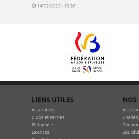
14/02/2026 - 12:26
LIENS UTILES
NOS 
Assurances
Assura
Clubs et cercles
Challen
Pédagogie
Docume
Licences
Equiclu