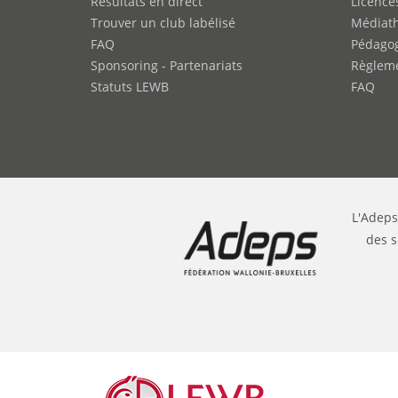
Résultats en direct
Licence
Trouver un club labélisé
Médiat
FAQ
Pédago
Sponsoring - Partenariats
Règleme
Statuts LEWB
FAQ
L'Adeps
des s