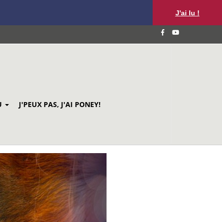
J'ai lu !
U
J'PEUX PAS, J'AI PONEY!