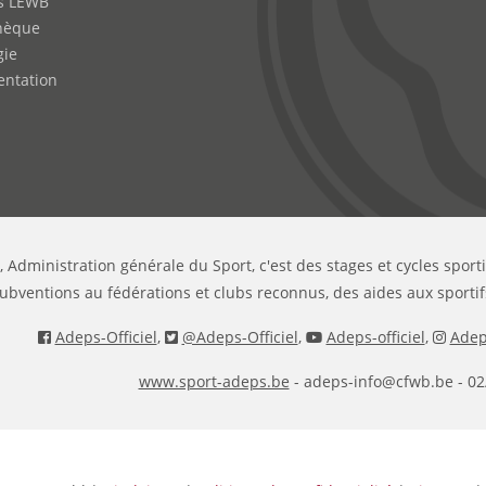
s LEWB
hèque
gie
ntation
, Administration générale du Sport, c'est des stages et cycles sport
ubventions au fédérations et clubs reconnus, des aides aux sportif
Adeps-Officiel
,
@Adeps-Officiel
,
Adeps-officiel
,
Adeps
www.sport-adeps.be
- adeps-info@cfwb.be - 02