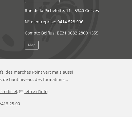
Rue de la Pichelotte, 11 - 5340 Gesves
N° d'entreprise: 0414.528.906
Compte Belfius: BE31 0682 2800 1355
Map
ifs, des marches Point vert mais aussi
s de haut niveau, des formations...
-officiel
,
lettre d'info
/413.25.00