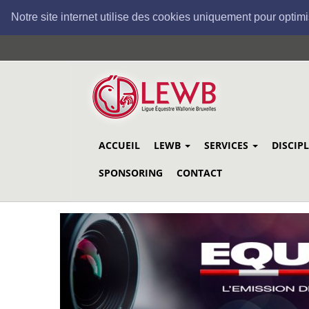
Notre site internet utilise des cookies uniquement pour optimi
Aller
au
contenu
principal
ACCUEIL
LEWB
SERVICES
DISCIP
SPONSORING
CONTACT