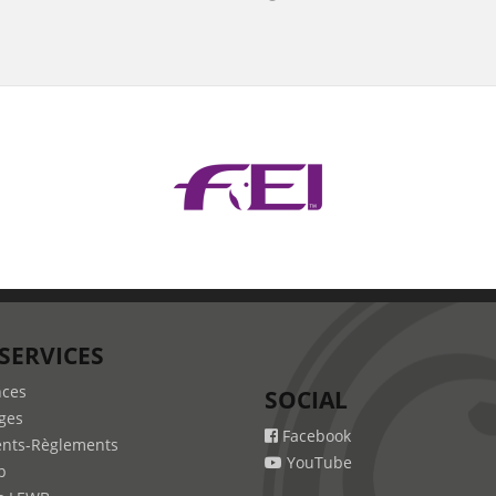
SERVICES
nces
SOCIAL
ges
Facebook
nts-Règlements
YouTube
b