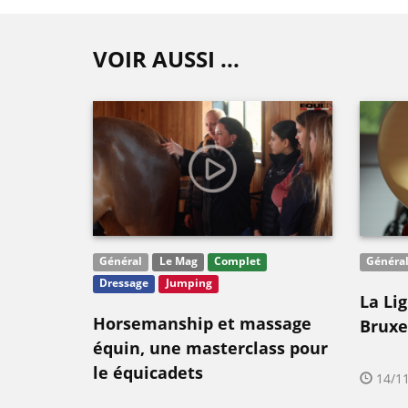
VOIR AUSSI ...
Général
Le Mag
Complet
Généra
Dressage
Jumping
La Li
Horsemanship et massage
Bruxel
équin, une masterclass pour
le équicadets
14/11