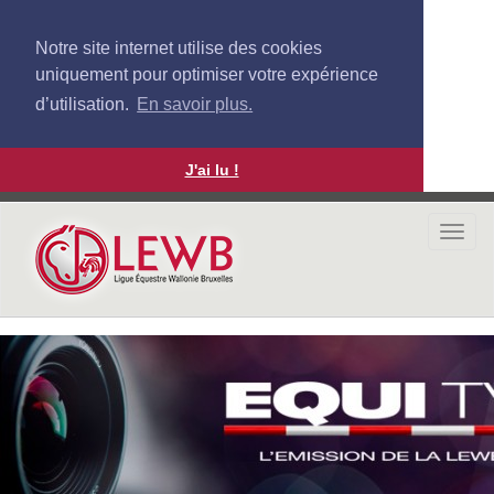
Notre site internet utilise des cookies
uniquement pour optimiser votre expérience
d’utilisation.
En savoir plus.
J'ai lu !
Aller
au
Togg
contenu
navi
principal