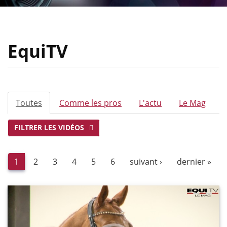
EquiTV
ONGLETS
Toutes
(onglet
Comme les pros
L'actu
Le Mag
PRINCIPAUX
actif)
FILTRER LES VIDÉOS
1
2
3
4
5
6
suivant ›
dernier »