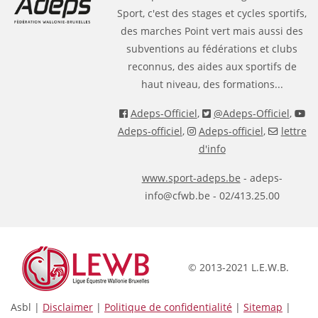
Sport, c'est des stages et cycles sportifs,
des marches Point vert mais aussi des
subventions au fédérations et clubs
reconnus, des aides aux sportifs de
haut niveau, des formations...
Adeps-Officiel
,
@Adeps-Officiel
,
Adeps-officiel
,
Adeps-officiel
,
lettre
d'info
www.sport-adeps.be
- adeps-
info@cfwb.be - 02/413.25.00
© 2013-2021 L.E.W.B.
Asbl |
Disclaimer
|
Politique de confidentialité
|
Sitemap
|