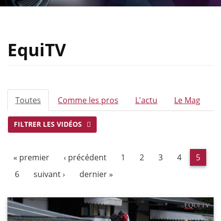
EquiTV
ONGLETS
Toutes
(onglet
Comme les pros
L'actu
Le Mag
PRINCIPAUX
actif)
FILTRER LES VIDÉOS
« premier
‹ précédent
1
2
3
4
5
6
suivant ›
dernier »