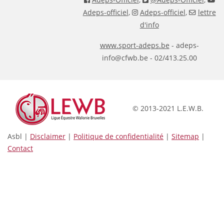
Adeps-officiel
,
Adeps-officiel
,
lettre
d'info
www.sport-adeps.be
- adeps-
info@cfwb.be - 02/413.25.00
© 2013-2021 L.E.W.B.
Asbl |
Disclaimer
|
Politique de confidentialité
|
Sitemap
|
Contact