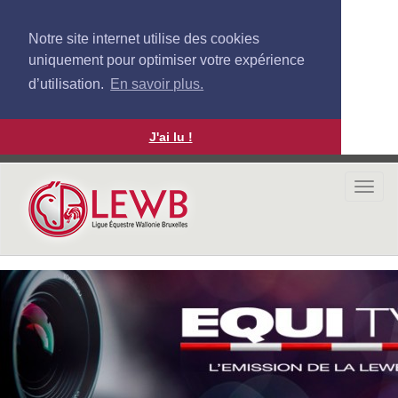
Notre site internet utilise des cookies
uniquement pour optimiser votre expérience
d’utilisation.
En savoir plus.
J'ai lu !
Aller
au
Togg
contenu
navi
principal