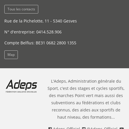
Tous les contacts
Rue de la Pichelotte, 11 - 5340 Gesves
N° d'entreprise: 0414.528.906
Compte Belfius: BE31 0682 2800 1355
Map
L'Adeps, Administration générale du
Sport, c'est des stages et cycles sportifs,
des marches Point vert mais aussi des
subventions au fédérations et clubs
reconnus, des aides aux sportifs de
haut niveau, des formations...
Adeps-Officiel
,
@Adeps-Officiel
,