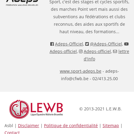
Sport, c'est des stages et cycles sportifs,
des marches Point vert mais aussi des
subventions au fédérations et clubs
reconnus, des aides aux sportifs de
haut niveau, des formations...
Adeps-Officiel
,
@Adeps-Officiel
,
Adeps-officiel
,
Adeps-officiel
,
lettre
d'info
www.sport-adeps.be
- adeps-
info@cfwb.be - 02/413.25.00
© 2013-2021 L.E.W.B.
Asbl |
Disclaimer
|
Politique de confidentialité
|
Sitemap
|
Contact