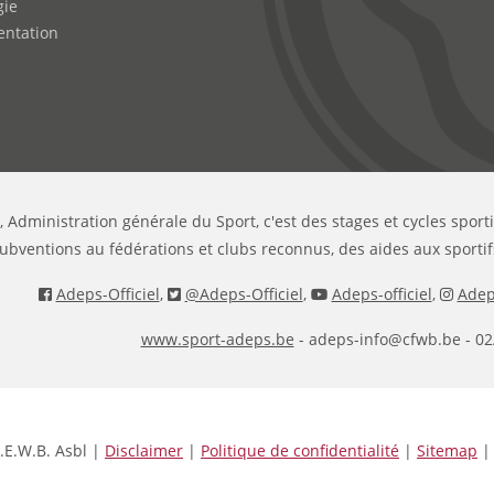
gie
ntation
, Administration générale du Sport, c'est des stages et cycles sport
ubventions au fédérations et clubs reconnus, des aides aux sportif
Adeps-Officiel
,
@Adeps-Officiel
,
Adeps-officiel
,
Adeps
www.sport-adeps.be
- adeps-info@cfwb.be - 02
.E.W.B. Asbl |
Disclaimer
|
Politique de confidentialité
|
Sitemap