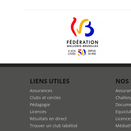
LIENS UTILES
NOS 
Assurances
Assura
Clubs et cercles
Challen
Pédagogie
Docume
Licences
Equiclu
Résultats en direct
Licence
Trouver un club labélisé
Médiat