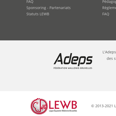
FAQ
Pédago
Sponsoring - Partenariats
Règleme
Statuts LEWB
FAQ
L'Adeps
des s
© 2013-2021 L