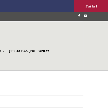
J'ai lu !
U
J'PEUX PAS, J'AI PONEY!