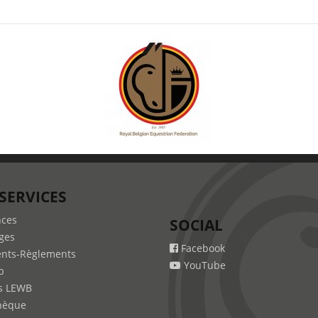
SERVICES
nces
SOCIAL
ges
Facebook
nts-Règlements
YouTube
b
s LEWB
hèque