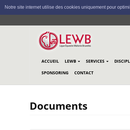
Notre site internet utilise des cookies uniquement pour optimi
Aller
au
contenu
principal
ACCUEIL
LEWB
SERVICES
DISCIP
SPONSORING
CONTACT
Documents