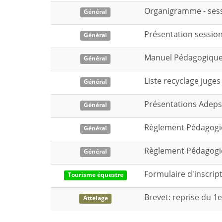
Organigramme - sessi
Général
Présentation session
Général
Manuel Pédagogique 
Général
Liste recyclage juge
Général
Présentations Adeps
Général
Règlement Pédagogiqu
Général
Règlement Pédagogiqu
Général
Formulaire d'inscrip
Tourisme équestre
Brevet: reprise du 1
Attelage