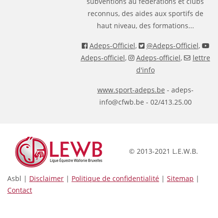
subventions au fédérations et clubs
reconnus, des aides aux sportifs de
haut niveau, des formations...
Adeps-Officiel
,
@Adeps-Officiel
,
Adeps-officiel
,
Adeps-officiel
,
lettre
d'info
www.sport-adeps.be
- adeps-
info@cfwb.be - 02/413.25.00
© 2013-2021 L.E.W.B.
Asbl |
Disclaimer
|
Politique de confidentialité
|
Sitemap
|
Contact