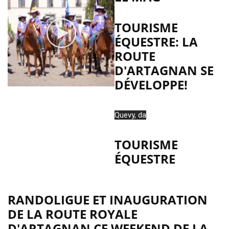
Formation
de
TOURISME
Tourisme
ÉQUESTRE: LA
Equestre
ROUTE
en
balisage
D'ARTAGNAN SE
et
DÉVELOPPE!
module
spécifique
Route
Quevy, da
d’Artagnan
TOURISME
ÉQUESTRE
RANDOLIGUE ET INAUGURATION
DE LA ROUTE ROYALE
D'ARTAGNAN CE WEEKEND DE LA