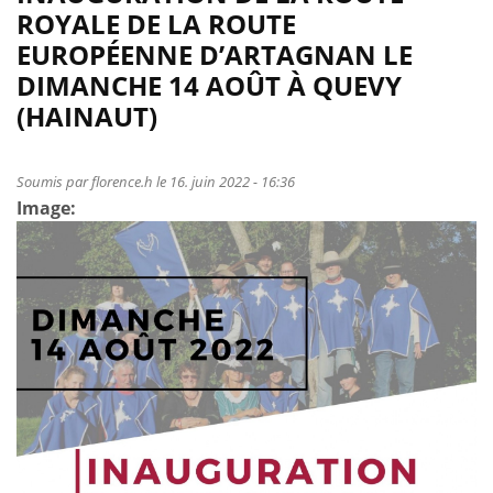
Newsletter
2022
mi-
ROYALE DE LA ROUTE
Interreg
NL
août:
EUROPÉENNE D’ARTAGNAN LE
Eqwos
une
DIMANCHE 14 AOÛT À QUEVY
5
réussite!
(HAINAUT)
-
Juin
2022
Soumis par
florence.h
le 16. juin 2022 - 16:36
FR
Image: