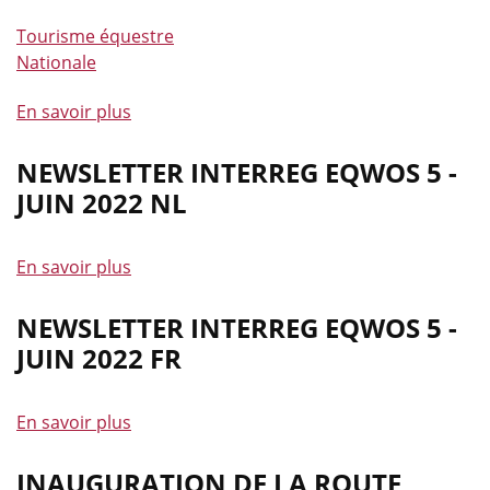
Tourisme équestre
Nationale
En savoir plus
à
propos
de
NEWSLETTER INTERREG EQWOS 5 -
Randoligue
JUIN 2022 NL
et
Inauguration
En savoir plus
à
de
propos
la
de
NEWSLETTER INTERREG EQWOS 5 -
Route
Newsletter
Royale
JUIN 2022 FR
Interreg
d'Artagnan
Eqwos
ce
En savoir plus
à
5
weekend
propos
-
de
de
INAUGURATION DE LA ROUTE
Juin
la