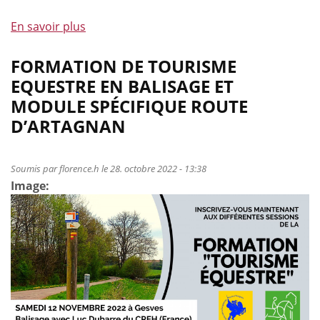
En savoir plus
à
propos
de
FORMATION DE TOURISME
Colloque
EQUESTRE EN BALISAGE ET
de
MODULE SPÉCIFIQUE ROUTE
fin
D’ARTAGNAN
du
projet
Interreg
Soumis par
florence.h
le 28. octobre 2022 - 13:38
Eqwos
Image: