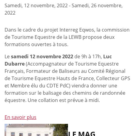
Samedi, 12 novembre, 2022
-
Samedi, 26 novembre,
2022
Dans le cadre du projet Interreg Eqwos, la commission
de Tourisme Equestre de la LEWB propose deux
formations ouvertes à tous.
Le
samedi 12 novembre 2022
de 9h à 17h,
Luc
Dubarre
(Accompagnateur de Tourisme Equestre
Français, Formateur de Baliseurs au Comité Régional
de Tourisme Equestre Hauts de France, Collecteur GPS
et Membre élu du CDTE PdC) viendra donner une
formation sur le balisage des chemins de randonnée
équestre. Une collation est prévue à midi.
En savoir plus
à
propos
de
LE MAG