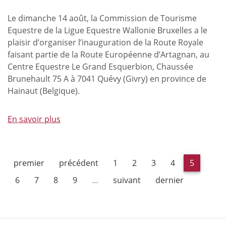
Le dimanche 14 août, la Commission de Tourisme
Equestre de la Ligue Equestre Wallonie Bruxelles a le
plaisir d’organiser l’inauguration de la Route Royale
faisant partie de la Route Européenne d’Artagnan, au
Centre Equestre Le Grand Esquerbion, Chaussée
Brunehault 75 A à 7041 Quévy (Givry) en province de
Hainaut (Belgique).
En savoir plus
à
propos
de
Inauguration
premier
précédent
1
2
3
4
5
de
la
6
7
8
9
…
suivant
dernier
Route
Royale
de