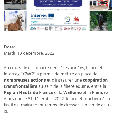
clôture
LEWB
du
projet
Interreg
Eqwos
Date:
Mardi, 13 décembre, 2022
Au cours de ces quatre dernières années, le projet
Interreg EQWOS a permis de mettre en place de
nombreuses actions
et d’instaurer une
coopération
transfrontalière
au sein de la filière équine, entre la
Région Hauts-de-France
et la
Wallonie
et la
Flandre
.
Alors que le 31 décembre 2022, le projet touchera à sa
fin, il est maintenant temps de dresser le bilan de celui-
ci.