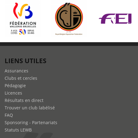
la
Route
Européenne
d’Artagnan
le
dimanche
14
août
LIENS UTILES
à
Quevy
Assurances
(Hainaut)
Clubs et cercles
Pédagogie
Licences
Résultats en direct
Trouver un club labélisé
FAQ
Sponsoring - Partenariats
Statuts LEWB