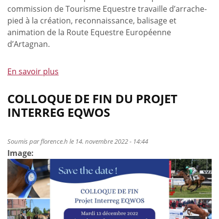
commission de Tourisme Equestre travaille d’arrache-
pied à la création, reconnaissance, balisage et
animation de la Route Equestre Européenne
d’Artagnan.
En savoir plus
à
propos
de
COLLOQUE DE FIN DU PROJET
Formation
INTERREG EQWOS
des
hébergeurs
de
Soumis par
florence.h
le 14. novembre 2022 - 14:44
Image:
la
Route
d’Artagnan
et
cocktail
de