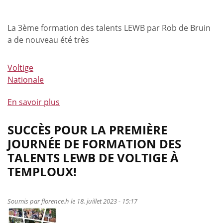
là!
La 3ème formation des talents LEWB par Rob de Bruin
a de nouveau été très
Voltige
Nationale
En savoir plus
à
propos
de
SUCCÈS POUR LA PREMIÈRE
Des
JOURNÉE DE FORMATION DES
nouvelles
TALENTS LEWB DE VOLTIGE À
des
TEMPLOUX!
voltigeurs!
Soumis par
florence.h
le 18. juillet 2023 - 15:17