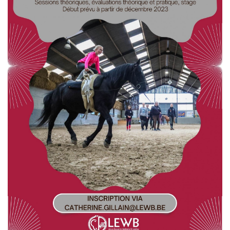
de
voltige
à
Temploux!