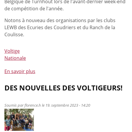
Belgique de Turnhout lors de l'avant-dernier week-end
de compétition de l'année.
Notons à nouveau des organisations par les clubs
LEWB des Ecuries des Coudriers et du Ranch de la
Coulisse.
Voltige
Nationale
En savoir plus
à
propos
de
DES NOUVELLES DES VOLTIGEURS!
Le
calendrier
Soumis par
florence.h
le 19. septembre 2023 - 14:20
de
voltige
2024
est