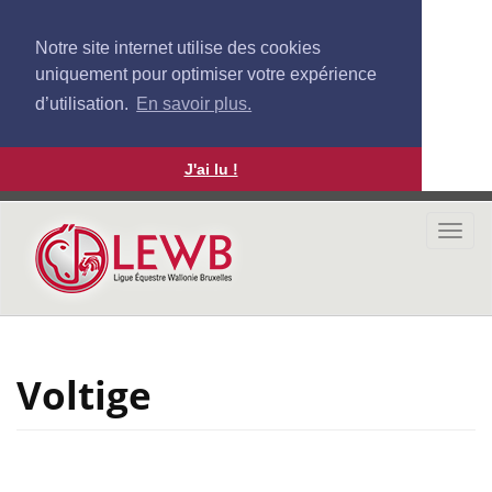
Notre site internet utilise des cookies
uniquement pour optimiser votre expérience
d’utilisation.
En savoir plus.
J'ai lu !
Aller
au
Togg
contenu
navi
principal
Voltige