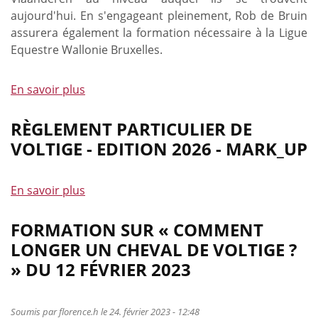
aujourd'hui. En s'engageant pleinement, Rob de Bruin
assurera également la formation nécessaire à la Ligue
Equestre Wallonie Bruxelles.
En savoir plus
à
propos
de
RÈGLEMENT PARTICULIER DE
Entrainements
VOLTIGE - EDITION 2026 - MARK_UP
des
talents
En savoir plus
à
de
propos
Voltige
de
FORMATION SUR « COMMENT
avec
Règlement
Rob
LONGER UN CHEVAL DE VOLTIGE ?
Particulier
de
» DU 12 FÉVRIER 2023
de
Bruin
Voltige
-
Soumis par
florence.h
le 24. février 2023 - 12:48