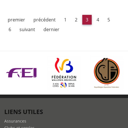
propos
de
Formation
premier
précédent
1
2
3
4
5
pratique
sur
6
suivant
dernier
la
manière
de
longer
un
cheval
de
voltige
LIENS UTILES
Assurances
Clubs et cercles