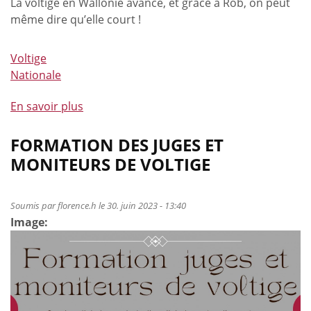
La voltige en Wallonie avance, et grâce à Rob, on peut
même dire qu’elle court !
Voltige
Nationale
En savoir plus
à
propos
de
FORMATION DES JUGES ET
Succès
MONITEURS DE VOLTIGE
pour
la
première
Soumis par
florence.h
le 30. juin 2023 - 13:40
Image:
journée
de
formation
des
talents
LEWB