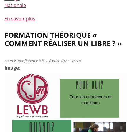
Nationale
En savoir plus
à
propos
de
FORMATION THÉORIQUE «
Formation
COMMENT RÉALISER UN LIBRE ? »
sur
«
comment
Soumis par
florence.h
le 7. février 2023 - 16:18
Image:
longer
un
cheval
de
voltige
?
»
du
12
février