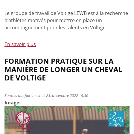
Le groupe de travail de Voltige LEWB est à la recherche
d’athlètes motivés pour mettre en place un
accompagnement pour les talents en Voltige.
En savoir plus
à
propos
de
FORMATION PRATIQUE SUR LA
Détection
MANIÈRE DE LONGER UN CHEVAL
des
DE VOLTIGE
talents
en
voltige
Soumis par
florence.h
le 23. décembre 2022 - 9:36
Image: