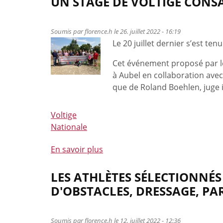
UN STAGE DE VOLTIGE CONS
Trois
médailles
Soumis par
florence.h
le 26. juillet 2022 - 16:19
belges
Le 20 juillet dernier s’est t
aux
championnats
Cet événement proposé par le 
du
à Aubel en collaboration avec
monde
que de Roland Boehlen, juge i
!
Voltige
Nationale
En savoir plus
à
propos
de
LES ATHLÈTES SÉLECTIONNÉ
Un
D'OBSTACLES, DRESSAGE, PA
stage
de
voltige
Soumis par
florence.h
le 12. juillet 2022 - 12:36