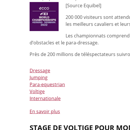
[Source Equibel]
consacré
aux
200 000 visiteurs sont atten
moniteurs
les meilleurs cavaliers et leu
et
responsables
Les championnats comprendront
de
d’obstacles et le para-dressage.
clubs
Près de 200 millions de téléspectateurs suivro
réussi
à
Aubel
Dressage
Jumping
Para-equestrian
Voltige
Internationale
En savoir plus
à
propos
de
STAGE DE VOLTIGE POUR MO