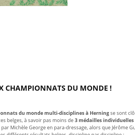
UX CHAMPIONNATS DU MONDE !
onnats du monde multi-disciplines à Herning
se sont cl
s belges, à savoir pas moins de
3 médailles individuelles
par Michèle George en para-dressage, alors que Jérôme Guéry
es différents résultats belges, discipline par discipline :