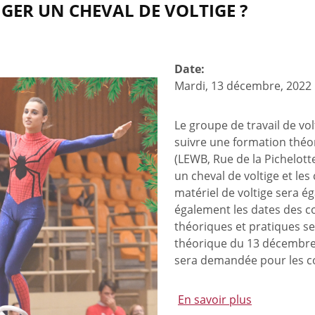
ER UN CHEVAL DE VOLTIGE ?
Date:
Mardi, 13 décembre, 2022
Le groupe de travail de volt
suivre une formation théo
(LEWB, Rue de la Pichelott
un cheval de voltige et les 
matériel de voltige sera
également les dates des c
théoriques et pratiques s
théorique du 13 décembre e
sera demandée pour les co
En savoir plus
à