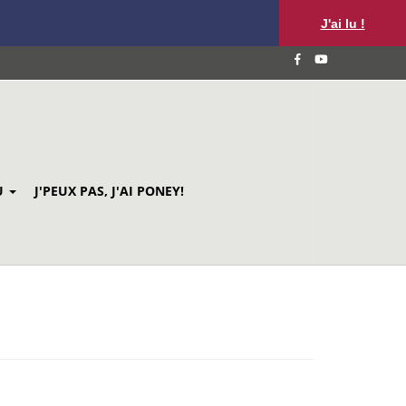
J'ai lu !
U
J'PEUX PAS, J'AI PONEY!