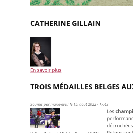
CATHERINE GILLAIN
En savoir plus
à
propos
de
TROIS MÉDAILLES BELGES A
Catherine
Gillain
Soumis par
marie-eve.r
le 15. août 2022 - 17:43
Les
champi
performance
décrochées 
Retour sur l