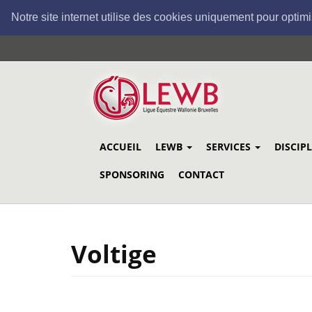
Notre site internet utilise des cookies uniquement pour optimi
Aller
au
contenu
principal
ACCUEIL
LEWB
SERVICES
DISCIP
SPONSORING
CONTACT
Voltige