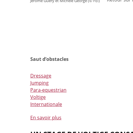
Jérôme Guéry et Michèle George (© FEI)
Saut d’obstacles
Dressage
Jumping
Para-equestrian
Voltige
Internationale
En savoir plus
à
propos
de