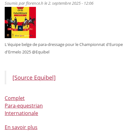
Soumis par
florence.h
le 2. septembre 2025 - 12:06
en
ligne
et
s’annonce
particulièrement
bien
L'équipe belge de para-dressage pour le Championnat d'Europe
rempli
d'Ermelo 2025 @Equibel
!
[Source Equibel]
Complet
Para-equestrian
Internationale
En savoir plus
à
propos