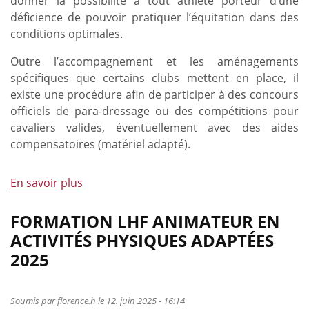
donner la possibilité à tout athlète porteur d’une
déficience de pouvoir pratiquer l’équitation dans des
conditions optimales.
Outre l’accompagnement et les aménagements
spécifiques que certains clubs mettent en place, il
existe une procédure afin de participer à des concours
officiels de para-dressage ou des compétitions pour
cavaliers valides, éventuellement avec des aides
compensatoires (matériel adapté).
En savoir plus
à
propos
de
FORMATION LHF ANIMATEUR EN
Comment
ACTIVITÉS PHYSIQUES ADAPTÉES
un
2025
athlète
porteur
d’une
Soumis par
florence.h
le 12. juin 2025 - 16:14