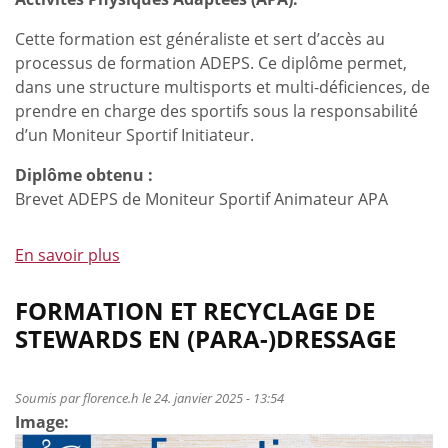
Cette formation est généraliste et sert d’accès au
processus de formation ADEPS. Ce diplôme permet,
dans une structure multisports et multi-déficiences, de
prendre en charge des sportifs sous la responsabilité
d’un Moniteur Sportif Initiateur.
Diplôme obtenu :
Brevet ADEPS de Moniteur Sportif Animateur APA
En savoir plus
à
propos
de
FORMATION ET RECYCLAGE DE
Formation
STEWARDS EN (PARA-)DRESSAGE
LHF
animateur
en
Soumis par
florence.h
le 24. janvier 2025 - 13:54
Image:
activités
physiques