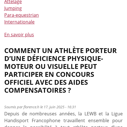
Attelage
Jumping
Para-equestrian
Internationale
En savoir plus
à
propos
de
COMMENT UN ATHLÈTE PORTEUR
Des
D’UNE DÉFICIENCE PHYSIQUE-
podiums
MOTEUR OU VISUELLE PEUT
internationaux
PARTICIPER EN CONCOURS
en
OFFICIEL AVEC DES AIDES
saut
COMPENSATOIRES ?
d’obstacles,
attelage
et
Soumis par
florence.h
le 17. juin 2025 - 16:31
para-
Depuis de nombreuses années, la LEWB et la Ligue
dressage
Handisport Francophone travaillent ensemble pour
!