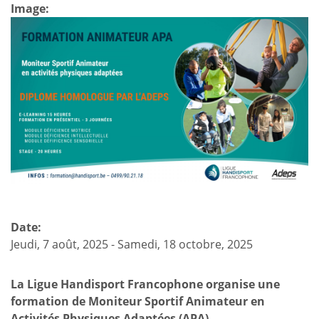
déficience
Image:
physique-
moteur
ou
visuelle
peut
participer
en
concours
officiel
avec
des
aides
Date:
compensatoires
Jeudi, 7 août, 2025
-
Samedi, 18 octobre, 2025
?
La Ligue Handisport Francophone organise une
formation de Moniteur Sportif Animateur en
Activités Physiques Adaptées (APA).