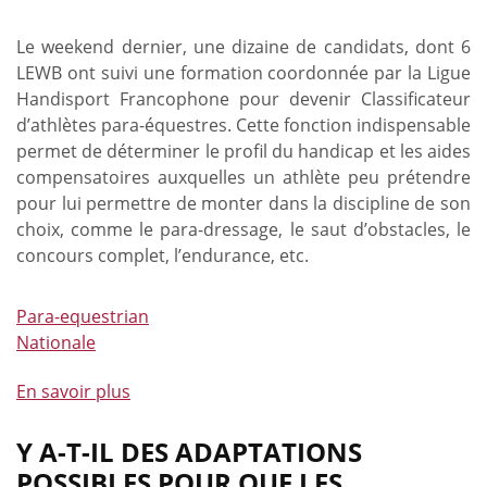
:
les
Le weekend dernier, une dizaine de candidats, dont 6
sélections
LEWB ont suivi une formation coordonnée par la Ligue
belges
Handisport Francophone pour devenir Classificateur
pour
d’athlètes para-équestres. Cette fonction indispensable
les
permet de déterminer le profil du handicap et les aides
Championnats
compensatoires auxquelles un athlète peu prétendre
du
pour lui permettre de monter dans la discipline de son
Monde
choix, comme le para-dressage, le saut d’obstacles, le
sont
concours complet, l’endurance, etc.
connues
-
Para-equestrian
Six
Nationale
disciplines,
une
En savoir plus
à
délégation
propos
belge
de
Y A-T-IL DES ADAPTATIONS
et
Un
POSSIBLES POUR QUE LES
une