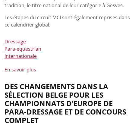
des
tradition, le titre national de leur catégorie à Gesves.
brevets
Les étapes du circuit MCI sont également reprises dans
pédagogiques
ce calendrier global.
?
Dressage
Para-equestrian
Internationale
En savoir plus
à
propos
de
DES CHANGEMENTS DANS LA
Le
SÉLECTION BELGE POUR LES
calendrier
CHAMPIONNATS D’EUROPE DE
de
PARA-DRESSAGE ET DE CONCOURS
(para)-
COMPLET
dressage
est
désormais