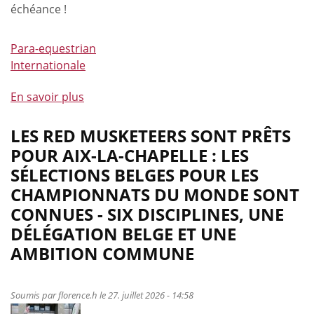
échéance !
Para-equestrian
Internationale
En savoir plus
à
propos
de
LES RED MUSKETEERS SONT PRÊTS
En
POUR AIX-LA-CHAPELLE : LES
route
SÉLECTIONS BELGES POUR LES
vers
CHAMPIONNATS DU MONDE SONT
Aix-
CONNUES - SIX DISCIPLINES, UNE
la-
DÉLÉGATION BELGE ET UNE
Chapelle
:
AMBITION COMMUNE
Barbara
Minneci
Soumis par
florence.h
le 27. juillet 2026 - 14:58