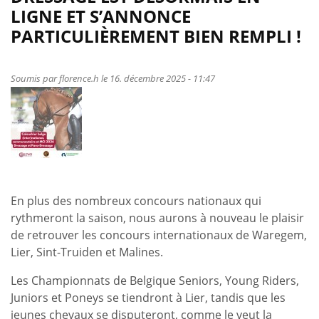
a-
LIGNE ET S’ANNONCE
t-
PARTICULIÈREMENT BIEN REMPLI !
il
des
adaptations
Soumis par
florence.h
le 16. décembre 2025 - 11:47
possibles
pour
que
les
athlètes
avec
des
En plus des nombreux concours nationaux qui
déficiences
rythmeront la saison, nous aurons à nouveau le plaisir
motrices,
de retrouver les concours internationaux de Waregem,
intellectuelles
Lier, Sint-Truiden et Malines.
ou
sensorielles
Les Championnats de Belgique Seniors, Young Riders,
puissent
Juniors et Poneys se tiendront à Lier, tandis que les
passer
jeunes chevaux se disputeront, comme le veut la