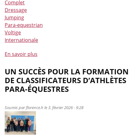
Complet
Dressage
Jumping
Para-equestrian
Voltige
Internationale
En savoir plus
à
propos
de
UN SUCCÈS POUR LA FORMATION
Les
DE CLASSIFICATEURS D’ATHLÈTES
Red
PARA-ÉQUESTRES
Musketeers
sont
prêts
Soumis par
florence.h
le 3. février 2026 - 9:28
pour
Aix-
la-
Chapelle