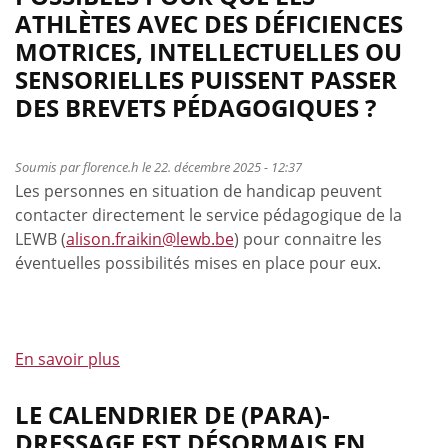
succès
ATHLÈTES AVEC DES DÉFICIENCES
ambition
pour
commune
MOTRICES, INTELLECTUELLES OU
la
SENSORIELLES PUISSENT PASSER
formation
DES BREVETS PÉDAGOGIQUES ?
de
classificateurs
d’athlètes
Soumis par
florence.h
le 22. décembre 2025 - 12:37
para-
Les personnes en situation de handicap peuvent
équestres
contacter directement le service pédagogique de la
LEWB (
alison.fraikin@lewb.be
) pour connaitre les
éventuelles possibilités mises en place pour eux.
En savoir plus
à
propos
de
LE CALENDRIER DE (PARA)-
Y
DRESSAGE EST DÉSORMAIS EN