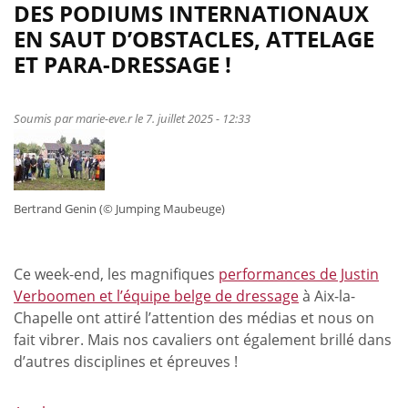
de
DES PODIUMS INTERNATIONAUX
Des
EN SAUT D’OBSTACLES, ATTELAGE
changements
ET PARA-DRESSAGE !
dans
la
sélection
Soumis par
marie-eve.r
le 7. juillet 2025 - 12:33
belge
pour
les
Championnats
Bertrand Genin (© Jumping Maubeuge)
d’Europe
de
para-
Ce week-end, les magnifiques
performances de Justin
dressage
Verboomen et l’équipe belge de dressage
à Aix-la-
et
Chapelle ont attiré l’attention des médias et nous on
de
fait vibrer. Mais nos cavaliers ont également brillé dans
concours
d’autres disciplines et épreuves !
complet