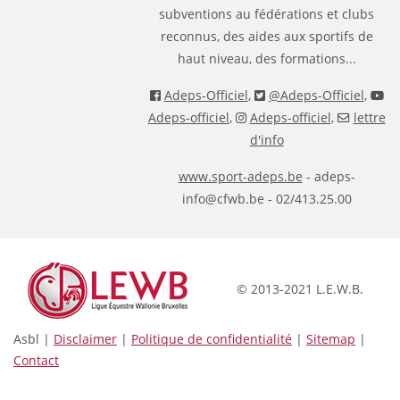
subventions au fédérations et clubs
reconnus, des aides aux sportifs de
haut niveau, des formations...
Adeps-Officiel
,
@Adeps-Officiel
,
Adeps-officiel
,
Adeps-officiel
,
lettre
d'info
www.sport-adeps.be
- adeps-
info@cfwb.be - 02/413.25.00
© 2013-2021 L.E.W.B.
Asbl |
Disclaimer
|
Politique de confidentialité
|
Sitemap
|
Contact