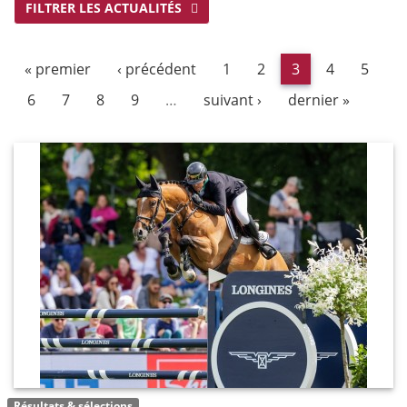
FILTRER LES ACTUALITÉS
« premier
‹ précédent
1
2
3
4
5
6
7
8
9
…
suivant ›
dernier »
Résultats & sélections