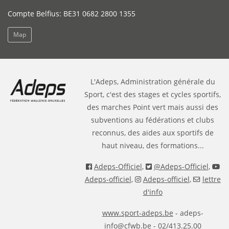
Compte Belfius: BE31 0682 2800 1355
Map
L'Adeps, Administration générale du
Sport, c'est des stages et cycles sportifs,
des marches Point vert mais aussi des
subventions au fédérations et clubs
reconnus, des aides aux sportifs de
haut niveau, des formations...
Adeps-Officiel
,
@Adeps-Officiel
,
Adeps-officiel
,
Adeps-officiel
,
lettre
d'info
www.sport-adeps.be
- adeps-
info@cfwb.be - 02/413.25.00