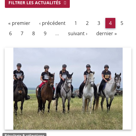
FILTRER LES ACTUALITÉS
« premier
‹ précédent
1
2
3
4
5
6
7
8
9
…
suivant ›
dernier »
Résultats & sélections