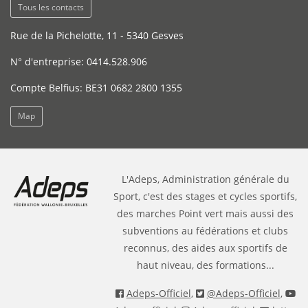
Tous les contacts
Rue de la Pichelotte, 11 - 5340 Gesves
N° d'entreprise: 0414.528.906
Compte Belfius: BE31 0682 2800 1355
Map
L'Adeps, Administration générale du
Sport, c'est des stages et cycles sportifs,
des marches Point vert mais aussi des
subventions au fédérations et clubs
reconnus, des aides aux sportifs de
haut niveau, des formations...
Adeps-Officiel
,
@Adeps-Officiel
,