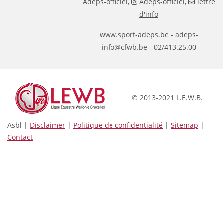
Adeps-officiel
,
Adeps-officiel
,
lettre
d'info
www.sport-adeps.be
- adeps-
info@cfwb.be - 02/413.25.00
© 2013-2021 L.E.W.B.
Asbl |
Disclaimer
|
Politique de confidentialité
|
Sitemap
|
Contact