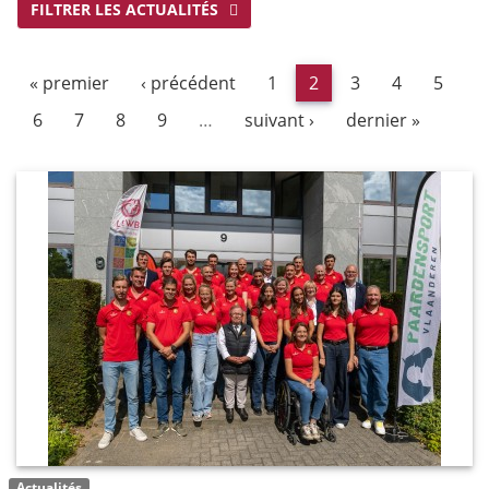
FILTRER LES ACTUALITÉS
« premier
‹ précédent
1
2
3
4
5
6
7
8
9
…
suivant ›
dernier »
Actualités