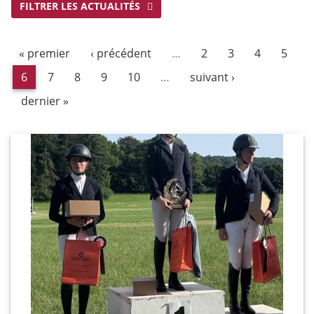
FILTRER LES ACTUALITÉS
« premier
‹ précédent
…
2
3
4
5
6
7
8
9
10
…
suivant ›
dernier »