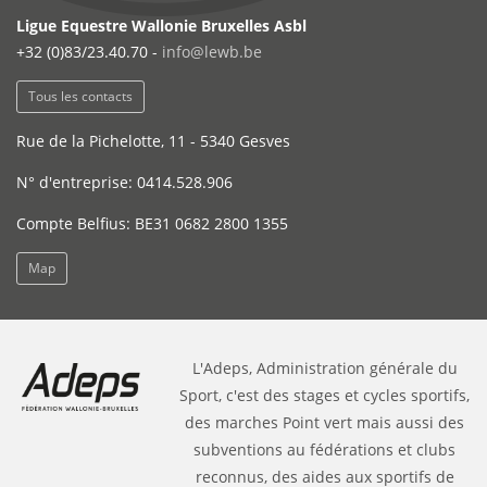
Ligue Equestre Wallonie Bruxelles Asbl
+32 (0)83/23.40.70 -
info@lewb.be
Tous les contacts
Rue de la Pichelotte, 11 - 5340 Gesves
N° d'entreprise: 0414.528.906
Compte Belfius: BE31 0682 2800 1355
Map
L'Adeps, Administration générale du
Sport, c'est des stages et cycles sportifs,
des marches Point vert mais aussi des
subventions au fédérations et clubs
reconnus, des aides aux sportifs de