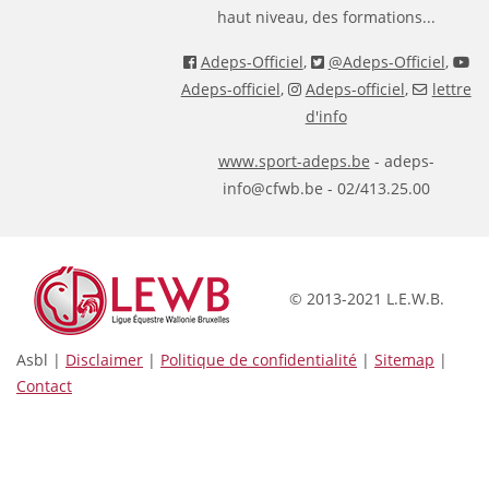
haut niveau, des formations...
Adeps-Officiel
,
@Adeps-Officiel
,
Adeps-officiel
,
Adeps-officiel
,
lettre
d'info
www.sport-adeps.be
- adeps-
info@cfwb.be - 02/413.25.00
© 2013-2021 L.E.W.B.
Asbl |
Disclaimer
|
Politique de confidentialité
|
Sitemap
|
Contact