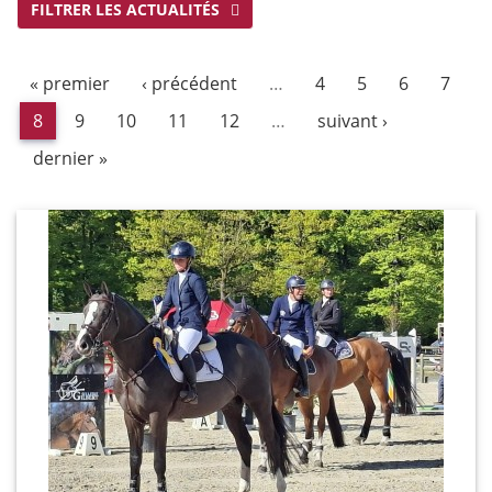
FILTRER LES ACTUALITÉS
« premier
‹ précédent
…
4
5
6
7
8
9
10
11
12
…
suivant ›
dernier »