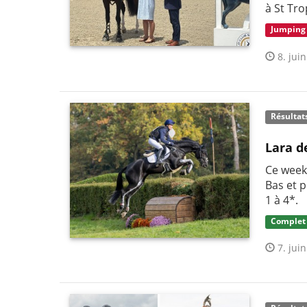
à St Tro
Jumping
8. juin
Résultat
Lara d
Ce week-
Bas et 
1 à 4*.
Complet
7. juin