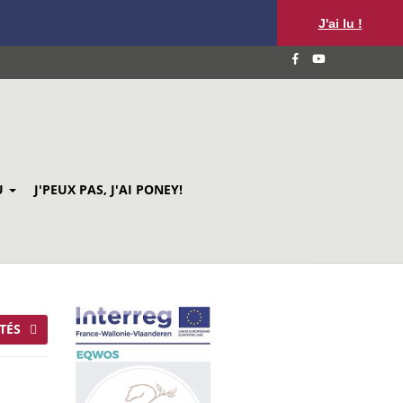
J'ai lu !
U
J'PEUX PAS, J'AI PONEY!
TÉS