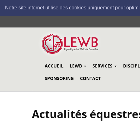
Notre site internet utilise des cookies uniquement pour optimi
Aller
au
contenu
principal
ACCUEIL
LEWB
SERVICES
DISCIP
SPONSORING
CONTACT
Actualités équestre