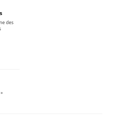
s
une des
s
 »