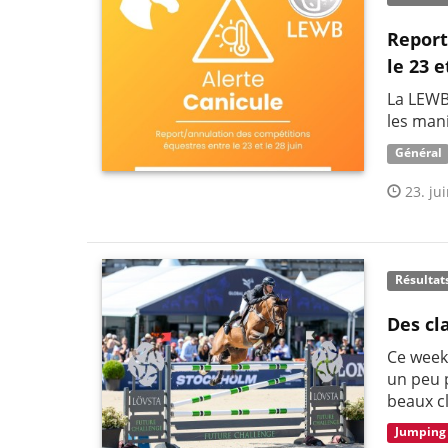
Report
le 23 e
La LEWB
les mani
Général
23. jui
Résultat
Des cl
Ce week-
un peu p
beaux c
Jumping