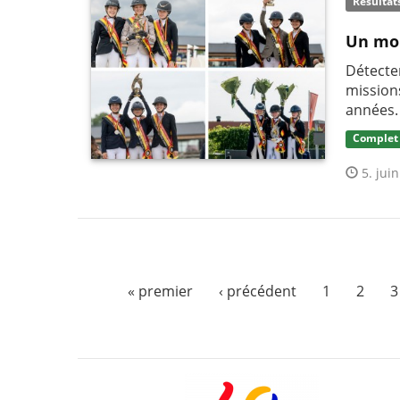
Résultat
Un moi
Détecter
mission
années.
Complet
5. juin
« premier
‹ précédent
1
2
3