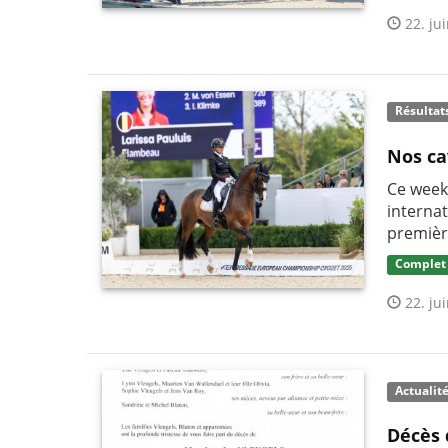
22. jui
Résultat
Nos ca
Ce week
interna
premièr
Complet
22. jui
Actualit
Décès 