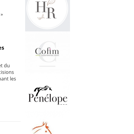
 »
es
et du
cisions
nant les