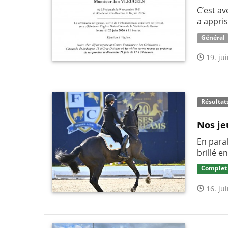
C’est av
a appris
Général
19. jui
Résultat
Nos je
En paral
brillé e
Complet
16. jui