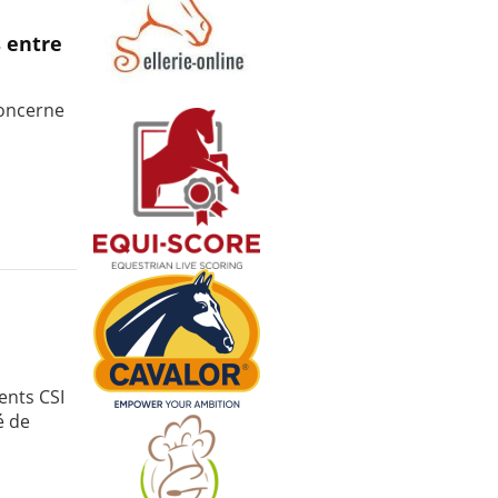
s entre
concerne
ents CSI
é de