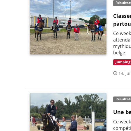
Résultat
Classe
partou
Ce week
attenda
mythiqu
belge.
Jumping
14. jui
Résultat
Une be
Ce week-
compéti