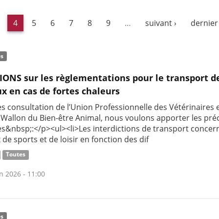
4
5
6
7
8
9
…
suivant ›
dernier
és
IONS sur les règlementations pour le transport d
x en cas de fortes chaleurs
s consultation de l’Union Professionnelle des Vétérinaires 
 Wallon du Bien-être Animal, nous voulons apporter les pré
es&nbsp;:</p><ul><li>Les interdictions de transport concer
de sports et de loisir en fonction des dif
Toutes
n 2026 - 11:00
és