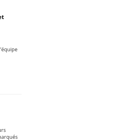
et
l’équipe
urs
 marqués