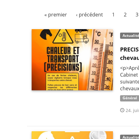
« premier
‹ précédent
1
2
3
Actualit
PRECIS
chevau
<p>Aprè
Cabinet
suivant
chevaux 
Général
24. jui
Actualit