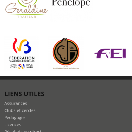
LIENS UTILES
Assurances
Clubs et cercles
Pédagogie
Licences
Résultats en direct