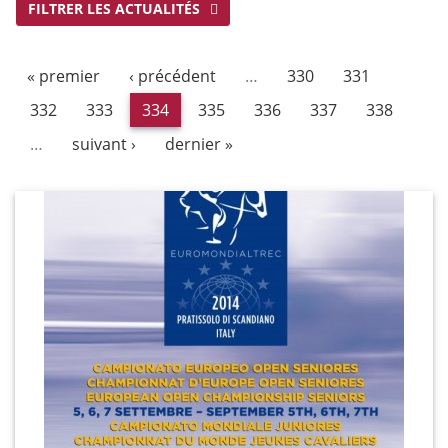
FILTRER LES ACTUALITÉS
« premier
‹ précédent
…
330
331
332
333
334
335
336
337
338
…
suivant ›
dernier »