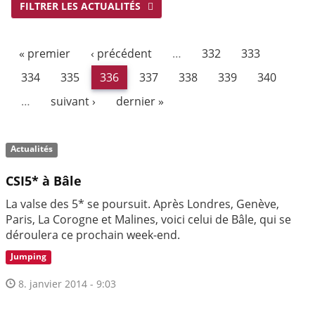
FILTRER LES ACTUALITÉS
« premier
‹ précédent
…
332
333
334
335
336
337
338
339
340
…
suivant ›
dernier »
Actualités
CSI5* à Bâle
La valse des 5* se poursuit. Après Londres, Genève,
Paris, La Corogne et Malines, voici celui de Bâle, qui se
déroulera ce prochain week-end.
Jumping
8. janvier 2014 - 9:03