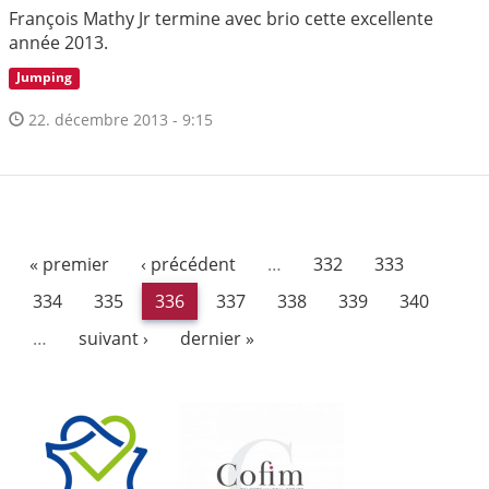
François Mathy Jr termine avec brio cette excellente
année 2013.
Jumping
22. décembre 2013 - 9:15
« premier
‹ précédent
…
332
333
334
335
336
337
338
339
340
…
suivant ›
dernier »