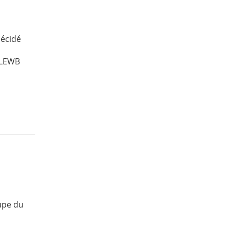
décidé
s LEWB
upe du