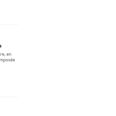
s
re, en
composée