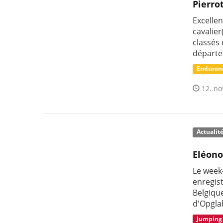
Pierro
Excelle
cavalier
classés
départe
Enduran
12. no
Actualit
Eléono
Le week
enregis
Belgiqu
d'Opgla
Jumping