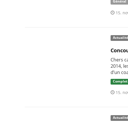
Général
15. no
Actualit
Concou
Chers c
2014, l
d’un co
Complet
15. no
Actualit