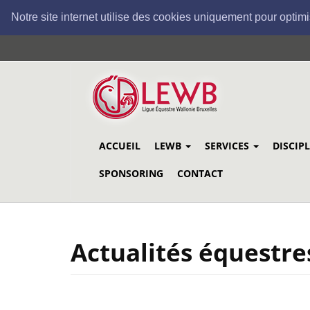
Notre site internet utilise des cookies uniquement pour optimi
Aller
au
contenu
principal
ACCUEIL
LEWB
SERVICES
DISCIP
SPONSORING
CONTACT
Actualités équestre