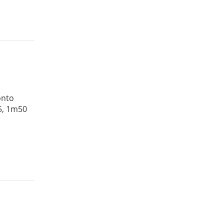
onto
45, 1m50