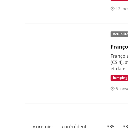
12. no
Actualit
Franço
Françoi
(CSI4), 
et dans 
Jumping
8. nov
« premier
‹ précédent
…
335
33