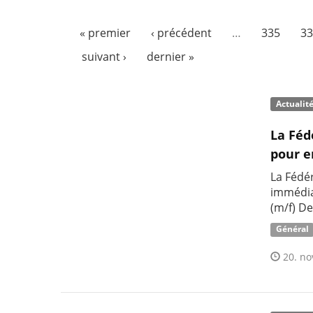
« premier
‹ précédent
…
335
33
suivant ›
dernier »
Actualit
La Féd
pour 
La Fédé
immédi
(m/f) De
Général
20. no