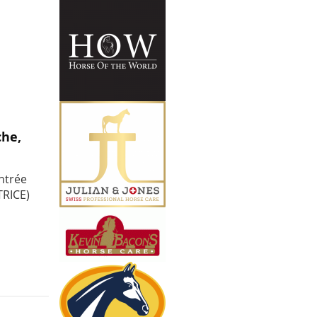
che,
ntrée
RICE)