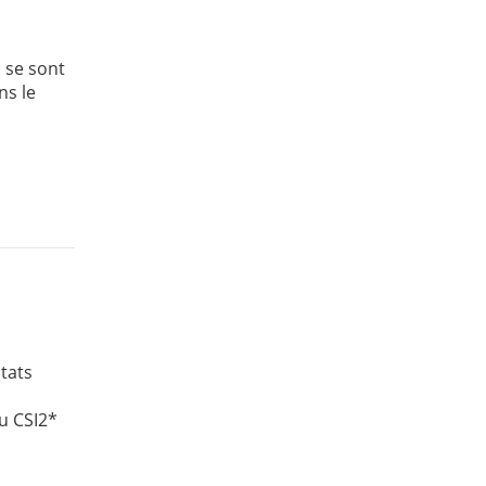
i se sont
ns le
tats
u CSI2*