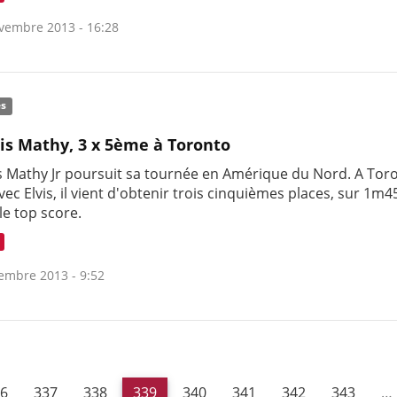
vembre 2013 - 16:28
és
is Mathy, 3 x 5ème à Toronto
s Mathy Jr poursuit sa tournée en Amérique du Nord. A Tor
avec Elvis, il vient d'obtenir trois cinquièmes places, sur 1m
le top score.
embre 2013 - 9:52
6
337
338
339
340
341
342
343
…