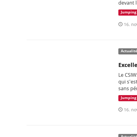
devant 
Jumping
16. no
Actualit
Excell
Le CSIW
qui s'e
sans pén
Jumping
16. no
Actualit