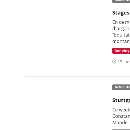
Stages
En ce m
d'organi
"Equita
montant
Jumping
15. no
Actualit
Stuttg
Ce week
Constan
Monde.