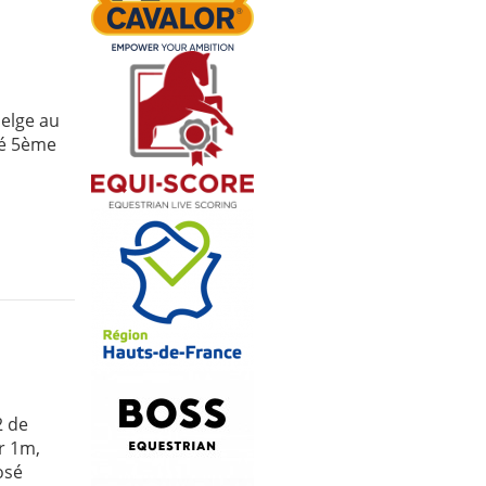
elge au
ssé 5ème
2 de
r 1m,
osé