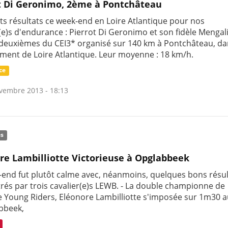
t Di Geronimo, 2ème à Pontchâteau
nts résultats ce week-end en Loire Atlantique pour nos
(e)s d'endurance : Pierrot Di Geronimo et son fidèle Mengal
 deuxièmes du CEI3* organisé sur 140 km à Pontchâteau, da
ment de Loire Atlantique. Leur moyenne : 18 km/h.
ce
vembre 2013 - 18:13
és
re Lambilliotte Victorieuse à Opglabbeek
-end fut plutôt calme avec, néanmoins, quelques bons résul
trés par trois cavalier(e)s LEWB. - La double championne de
e Young Riders, Eléonore Lambilliotte s'imposée sur 1m30 a
bbeek,