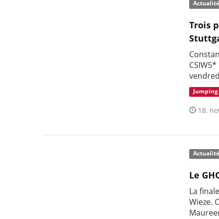
Actualit
Trois 
Stuttg
Constan
CSIW5* d
vendred
Jumping
18. no
Actualit
Le GHO
La final
Wieze. 
Maureen