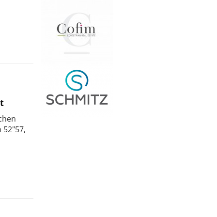
t
schen
n 52"57,