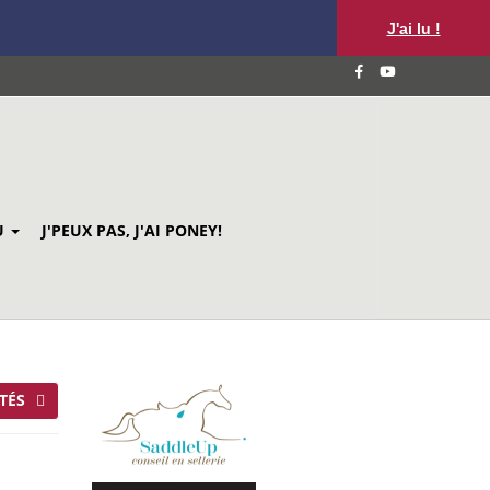
J'ai lu !
U
J'PEUX PAS, J'AI PONEY!
TÉS