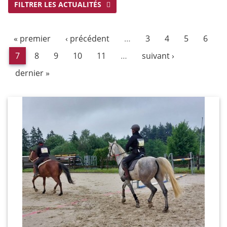
FILTRER LES ACTUALITÉS
« premier
‹ précédent
…
3
4
5
6
7
8
9
10
11
…
suivant ›
dernier »