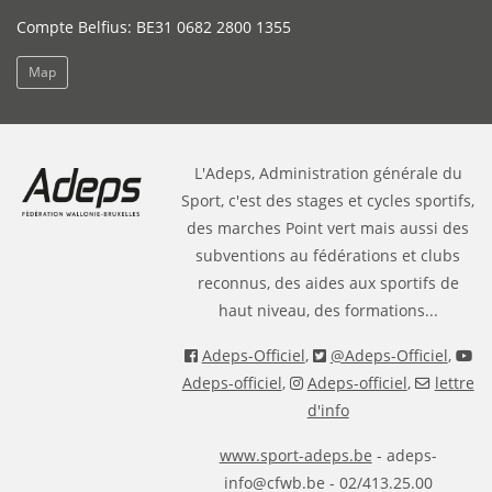
Compte Belfius: BE31 0682 2800 1355
Map
L'Adeps, Administration générale du
Sport, c'est des stages et cycles sportifs,
des marches Point vert mais aussi des
subventions au fédérations et clubs
reconnus, des aides aux sportifs de
haut niveau, des formations...
Adeps-Officiel
,
@Adeps-Officiel
,
Adeps-officiel
,
Adeps-officiel
,
lettre
d'info
www.sport-adeps.be
- adeps-
info@cfwb.be - 02/413.25.00