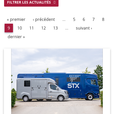
FILTRER LES ACTUALITÉS
« premier
‹ précédent
…
5
6
7
8
9
10
11
12
13
…
suivant ›
dernier »