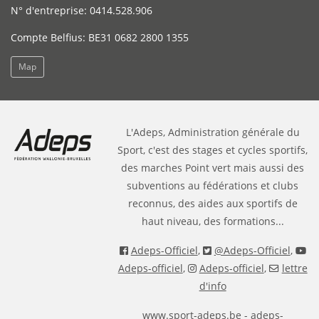
N° d'entreprise: 0414.528.906
Compte Belfius: BE31 0682 2800 1355
Map
L'Adeps, Administration générale du
Sport, c'est des stages et cycles sportifs,
des marches Point vert mais aussi des
subventions au fédérations et clubs
reconnus, des aides aux sportifs de
haut niveau, des formations...
Adeps-Officiel
,
@Adeps-Officiel
,
Adeps-officiel
,
Adeps-officiel
,
lettre
d'info
www.sport-adeps.be
- adeps-